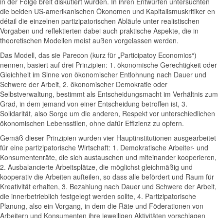
in der Folge breit diskutiert wurden. In ihren Entwürfen untersuchten
die beiden US-amerikanischen Ökonomen und Kapitalismuskritiker en
détail die einzelnen partizipatorischen Abläufe unter realistischen
Vorgaben und reflektierten dabei auch praktische Aspekte, die in
theoretischen Modellen meist außen vorgelassen werden.
Das Modell, das sie Parecon (kurz für „Participatoy Economics“)
nennen, basiert auf drei Prinzipien: 1. ökonomische Gerechtigkeit oder
Gleichheit im Sinne von ökonomischer Entlohnung nach Dauer und
Schwere der Arbeit, 2. ökonomischer Demokratie oder
Selbstverwaltung, bestimmt als Entscheidungsmacht im Verhältnis zum
Grad, in dem jemand von einer Entscheidung betroffen ist, 3.
Solidarität, also Sorge um die anderen, Respekt vor unterschiedlichen
ökonomischen Lebensstilen, ohne dafür Effizienz zu opfern.
Gemäß dieser Prinzipien wurden vier Hauptinstitutionen ausgearbeitet
für eine partizipatorische Wirtschaft: 1. Demokratische Arbeiter- und
Konsumentenräte, die sich austauschen und miteinander kooperieren,
2. Ausbalancierte Arbeitsplätze, die möglichst gleichmäßig und
kooperativ die Arbeiten aufteilen, so dass alle befördert und Raum für
Kreativität erhalten, 3. Bezahlung nach Dauer und Schwere der Arbeit,
die innerbetrieblich festgelegt werden sollte, 4. Partizipatorische
Planung, also ein Vorgang, in dem die Räte und Föderationen von
Arbeitern und Konsumenten ihre jeweiligen Aktivitäten vorschlagen