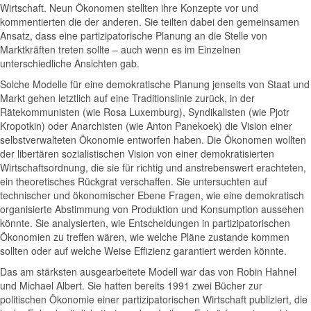
Wirtschaft. Neun Ökonomen stellten ihre Konzepte vor und
kommentierten die der anderen. Sie teilten dabei den gemeinsamen
Ansatz, dass eine partizipatorische Planung an die Stelle von
Marktkräften treten sollte – auch wenn es im Einzelnen
unterschiedliche Ansichten gab.
Solche Modelle für eine demokratische Planung jenseits von Staat und
Markt gehen letztlich auf eine Traditionslinie zurück, in der
Rätekommunisten (wie Rosa Luxemburg), Syndikalisten (wie Pjotr
Kropotkin) oder Anarchisten (wie Anton Panekoek) die Vision einer
selbstverwalteten Ökonomie entworfen haben. Die Ökonomen wollten
der libertären sozialistischen Vision von einer demokratisierten
Wirtschaftsordnung, die sie für richtig und anstrebenswert erachteten,
ein theoretisches Rückgrat verschaffen. Sie untersuchten auf
technischer und ökonomischer Ebene Fragen, wie eine demokratisch
organisierte Abstimmung von Produktion und Konsumption aussehen
könnte. Sie analysierten, wie Entscheidungen in partizipatorischen
Ökonomien zu treffen wären, wie welche Pläne zustande kommen
sollten oder auf welche Weise Effizienz garantiert werden könnte.
Das am stärksten ausgearbeitete Modell war das von Robin Hahnel
und Michael Albert. Sie hatten bereits 1991 zwei Bücher zur
politischen Ökonomie einer partizipatorischen Wirtschaft publiziert, die