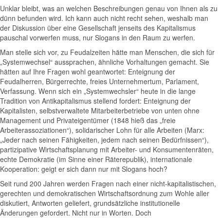
Unklar bleibt, was an welchen Beschreibungen genau von Ihnen als zu
dünn befunden wird. Ich kann auch nicht recht sehen, weshalb man
der Diskussion über eine Gesellschaft jenseits des Kapitalismus
pauschal vorwerfen muss, nur Slogans in den Raum zu werfen.
Man stelle sich vor, zu Feudalzeiten hätte man Menschen, die sich für
„Systemwechsel“ aussprachen, ähnliche Vorhaltungen gemacht. Sie
hätten auf Ihre Fragen wohl geantwortet: Enteignung der
Feudalherren, Bürgerrechte, freies Unternehmertum, Parlament,
Verfassung. Wenn sich ein „Systemwechsler“ heute in die lange
Tradition von Antikapitalismus stellend fordert: Enteignung der
Kapitalisten, selbstverwaltete Mitarbeiterbetriebe von unten ohne
Management und Privateigentümer (1848 hieß das „freie
Arbeiterassoziationen“), solidarischer Lohn für alle Arbeiten (Marx:
„Jeder nach seinen Fähigkeiten, jedem nach seinen Bedürfnissen“),
partizipative Wirtschaftsplanung mit Arbeiter- und Konsumentenräten,
echte Demokratie (im Sinne einer Räterepublik), internationale
Kooperation: geigt er sich dann nur mit Slogans hoch?
Seit rund 200 Jahren werden Fragen nach einer nicht-kapitalistischen,
gerechten und demokratischen Wirtschaftsordnung zum Wohle aller
diskutiert, Antworten geliefert, grundsätzliche institutionelle
Änderungen gefordert. Nicht nur in Worten. Doch