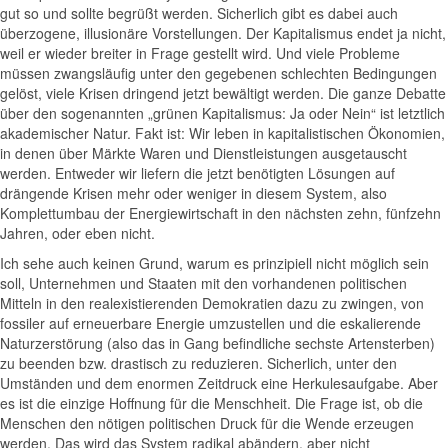
gut so und sollte begrüßt werden. Sicherlich gibt es dabei auch
überzogene, illusionäre Vorstellungen. Der Kapitalismus endet ja nicht,
weil er wieder breiter in Frage gestellt wird. Und viele Probleme
müssen zwangsläufig unter den gegebenen schlechten Bedingungen
gelöst, viele Krisen dringend jetzt bewältigt werden. Die ganze Debatte
über den sogenannten „grünen Kapitalismus: Ja oder Nein“ ist letztlich
akademischer Natur. Fakt ist: Wir leben in kapitalistischen Ökonomien,
in denen über Märkte Waren und Dienstleistungen ausgetauscht
werden. Entweder wir liefern die jetzt benötigten Lösungen auf
drängende Krisen mehr oder weniger in diesem System, also
Komplettumbau der Energiewirtschaft in den nächsten zehn, fünfzehn
Jahren, oder eben nicht.
Ich sehe auch keinen Grund, warum es prinzipiell nicht möglich sein
soll, Unternehmen und Staaten mit den vorhandenen politischen
Mitteln in den realexistierenden Demokratien dazu zu zwingen, von
fossiler auf erneuerbare Energie umzustellen und die eskalierende
Naturzerstörung (also das in Gang befindliche sechste Artensterben)
zu beenden bzw. drastisch zu reduzieren. Sicherlich, unter den
Umständen und dem enormen Zeitdruck eine Herkulesaufgabe. Aber
es ist die einzige Hoffnung für die Menschheit. Die Frage ist, ob die
Menschen den nötigen politischen Druck für die Wende erzeugen
werden. Das wird das System radikal abändern, aber nicht