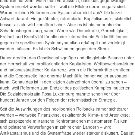
natürlich nur Sinn, wenn man voraussetzt, dass das gegenwärtige
System ersetzt werden sollte – weil die Effekte derart negativ sind.
Warum reichen Reformen am System aber nicht aus? Die kurze
Antwort darauf: Ein gezähmter, reformierter Kapitalismus ist sicherlich
besser als ein wild-zerstörerischer. Aber es ist nie mehr als eine
Schadensbegrenzung, wobei Werte wie Demokratie, Gerechtigkeit,
Freiheit und Kreativität für alle oder internationale Solidarität immer
gegen die spezifischen Systemdynamiken erkämpft und verteidigt
werden müssen. Es ist ein Schwimmen gegen den Strom.
Daher erodiert das Gesellschaftsgefüge und die globale Balance unter
der Herrschaft von profitorientierten Kapitalisten, Wettbewerbsmärkten
und nationalstaatlicher Konkurrenz, wenn die Reformkräfte ermüden
und die Gegenseite ihre enorme Machtfülle immer weiter ausbauen
kann. Genau das ist in den letzten Jahrzehnten überall zu sehen –
auch, weil Reformen zum Endziel des politischen Kampfes mutierten.
Die Sozialdemokratin Rosa Luxemburg mahnte schon vor über
hundert Jahren vor den Folgen der reformistischen Strategie.
Seit die Auswirkungen des neoliberalen Rollbacks immer sichtbarer
werden – weltweite Finanzkrise, eskalierende Klima- und Artenkrise,
sich zuspitzende militärische Konfrontationen mit atomaren Risiken
und politische Verwerfungen in zahlreichen Ländern – wird
Antikapitalismus und die Systemfrage wieder stärker diskutiert. Das ist