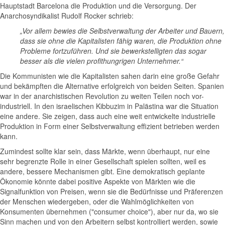
Hauptstadt Barcelona die Produktion und die Versorgung. Der
Anarchosyndikalist Rudolf Rocker schrieb:
„Vor allem bewies die Selbstverwaltung der Arbeiter und Bauern,
dass sie ohne die Kapitalisten fähig waren, die Produktion ohne
Probleme fortzuführen. Und sie bewerkstelligten das sogar
besser als die vielen profithungrigen Unternehmer.“
Die Kommunisten wie die Kapitalisten sahen darin eine große Gefahr
und bekämpften die Alternative erfolgreich von beiden Seiten. Spanien
war in der anarchistischen Revolution zu weiten Teilen noch vor-
industriell. In den israelischen Kibbuzim in Palästina war die Situation
eine andere. Sie zeigen, dass auch eine weit entwickelte industrielle
Produktion in Form einer Selbstverwaltung effizient betrieben werden
kann.
Zumindest sollte klar sein, dass Märkte, wenn überhaupt, nur eine
sehr begrenzte Rolle in einer Gesellschaft spielen sollten, weil es
andere, bessere Mechanismen gibt. Eine demokratisch geplante
Ökonomie könnte dabei positive Aspekte von Märkten wie die
Signalfunktion von Preisen, wenn sie die Bedürfnisse und Präferenzen
der Menschen wiedergeben, oder die Wahlmöglichkeiten von
Konsumenten übernehmen ("consumer choice"), aber nur da, wo sie
Sinn machen und von den Arbeitern selbst kontrolliert werden, sowie