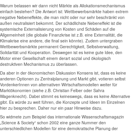
Warum belassen wir dann nicht Märkte als Allokationsmechanismus
einfach bestehen? Die Antwort ist: Wettbewerbsmärkte haben extrem
negative Nebeneffekte, die man nicht oder nur sehr beschränkt von
außen neutralisiert bekommt. Der schädlichste Nebeneffekt ist die
systemische Externalisierung von Kosten und Schäden auf die
Allgemeinheit (die globale Finanzkrise ist z.B. eine Externalität, die
Klimakrise eine andere, die final sein könnte). Zudem untergraben
Wettbewerbsmärkte permanent Gerechtigkeit, Selbstverwaltung,
Solidarität und Kooperation. Deswegen ist es keine gute Idee, den
Motor einer Gesellschaft einem derart sozial und ökologisch
destruktiven Mechanismus zu überlassen.
Da aber in der ökonomischen Diskussion Konsens ist, dass es keine
anderen Optionen zu Zentralplanung und Markt gibt, votieren selbst
VordenkerInnen von alternativen Wirtschaftsmodellen weiter für
Marktökonomien (siehe z.B. Christian Felber oder Sahra
Wagenknecht). Dabei stimmt es keineswegs, dass es keine Alternative
gibt. Es würde zu weit führen, die Konzepte und Ideen im Einzelnen
hier zu besprechen. Daher nur ein paar Hinweise dazu.
So widmete zum Beispiel das internationale Wissenschaftsmagazin
„Science & Society“ schon 2002 eine ganze Nummer den
unterschiedlichen Modellen für eine demokratische Planung der