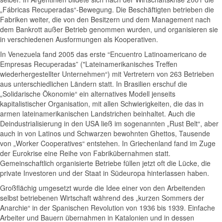
„Fábricas Recuperadas“-Bewegung. Die Beschäftigten betrieben die
Fabriken weiter, die von den Besitzern und dem Management nach
dem Bankrott außer Betrieb genommen wurden, und organisieren sie
in verschiedenen Ausformungen als Kooperativen.
In Venezuela fand 2005 das erste “Encuentro Latinoamericano de
Empresas Recuperadas” ("Lateinamerikanisches Treffen
wiederhergestellter Unternehmen“) mit Vertretern von 263 Betrieben
aus unterschiedlichen Ländern statt. In Brasilien erschuf die
„Solidarische Ökonomie“ ein alternatives Modell jenseits
kapitalistischer Organisation, mit allen Schwierigkeiten, die das in
armen lateinamerikanischen Landstrichen beinhaltet. Auch die
Deindustrialisierung in den USA ließ im sogenannten „Rust Belt“, aber
auch in von Latinos und Schwarzen bewohnten Ghettos, Tausende
von „Worker Cooperatives“ entstehen. In Griechenland fand im Zuge
der Eurokrise eine Reihe von Fabrikübernahmen statt.
Gemeinschaftlich organisierte Betriebe füllen jetzt oft die Lücke, die
private Investoren und der Staat in Südeuropa hinterlassen haben.
Großflächig umgesetzt wurde die Idee einer von den Arbeitenden
selbst betriebenen Wirtschaft während des „kurzen Sommers der
Anarchie“ in der Spanischen Revolution von 1936 bis 1939. Einfache
Arbeiter und Bauern übernahmen in Katalonien und in dessen