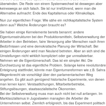
überwinden. Die Rede von einem Systemwechsel ist deswegen aber
keineswegs an sich falsch. Sie ist nur irreführend, wenn man die
Alternative aufmacht: Ende des Kapitalismus oder Klimakollaps.
Nun zur eigentlichen Frage: Wie sähe ein nichtkapitalistische System
denn aus? Welche Änderungen braucht es?
Sie haben einige Kernelemente bereits benannt: andere
Eigentumsstrukturen bei den Produktionsmitteln, Selbstverwaltung der
Arbeiter in den Betrieben, faire Versorgung aller Menschen nach ihren
Bedürfnissen und eine demokratische Planung der Wirtschaft. Bei
einigen Änderungen wird man Neuland betreten. Aber an sich sind die
Umstellungen nicht wirklich kompliziert oder gar unrealisierbar.
Nehmen wir die Eigentümerschaft. Das ist ein simpler Akt. Die
Durchsetzung ist das eigentliche Problem. Solange keine revolutionäre
Enteignung stattfindet, könnte man Eigentumsreformen wie z.B. Sahra
Wagenknecht sie vorschlägt über den parlamentarischen Weg
angehen. Es gibt auch genügend historische Experimente, von denen
man lernen kann: Verstaatlichungen, Mitarbeiterbetriebe,
Stiftungslösungen, staatssozialistische Ökonomien.
Bei der Selbstverwaltung muss man auch nicht bei null anfangen. Im
Marktsozialismus in Jugoslawien managten die Arbeiter die
Unternehmen selbst. Ziemlich erfolgreich, bis das Experiment politisch