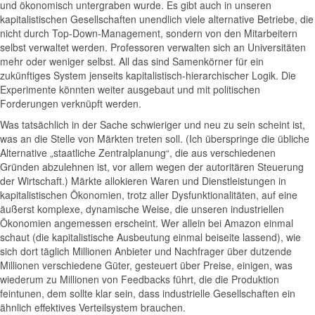
und ökonomisch untergraben wurde. Es gibt auch in unseren
kapitalistischen Gesellschaften unendlich viele alternative Betriebe, die
nicht durch Top-Down-Management, sondern von den Mitarbeitern
selbst verwaltet werden. Professoren verwalten sich an Universitäten
mehr oder weniger selbst. All das sind Samenkörner für ein
zukünftiges System jenseits kapitalistisch-hierarchischer Logik. Die
Experimente könnten weiter ausgebaut und mit politischen
Forderungen verknüpft werden.
Was tatsächlich in der Sache schwieriger und neu zu sein scheint ist,
was an die Stelle von Märkten treten soll. (Ich überspringe die übliche
Alternative „staatliche Zentralplanung“, die aus verschiedenen
Gründen abzulehnen ist, vor allem wegen der autoritären Steuerung
der Wirtschaft.) Märkte allokieren Waren und Dienstleistungen in
kapitalistischen Ökonomien, trotz aller Dysfunktionalitäten, auf eine
äußerst komplexe, dynamische Weise, die unseren industriellen
Ökonomien angemessen erscheint. Wer allein bei Amazon einmal
schaut (die kapitalistische Ausbeutung einmal beiseite lassend), wie
sich dort täglich Millionen Anbieter und Nachfrager über dutzende
Millionen verschiedene Güter, gesteuert über Preise, einigen, was
wiederum zu Millionen von Feedbacks führt, die die Produktion
feintunen, dem sollte klar sein, dass industrielle Gesellschaften ein
ähnlich effektives Verteilsystem brauchen.