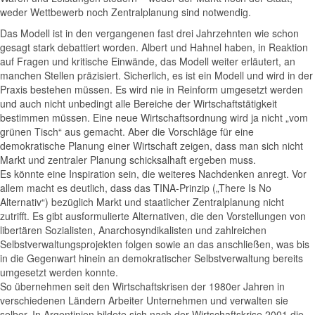
weder Wettbewerb noch Zentralplanung sind notwendig.
Das Modell ist in den vergangenen fast drei Jahrzehnten wie schon
gesagt stark debattiert worden. Albert und Hahnel haben, in Reaktion
auf Fragen und kritische Einwände, das Modell weiter erläutert, an
manchen Stellen präzisiert. Sicherlich, es ist ein Modell und wird in der
Praxis bestehen müssen. Es wird nie in Reinform umgesetzt werden
und auch nicht unbedingt alle Bereiche der Wirtschaftstätigkeit
bestimmen müssen. Eine neue Wirtschaftsordnung wird ja nicht „vom
grünen Tisch“ aus gemacht. Aber die Vorschläge für eine
demokratische Planung einer Wirtschaft zeigen, dass man sich nicht
Markt und zentraler Planung schicksalhaft ergeben muss.
Es könnte eine Inspiration sein, die weiteres Nachdenken anregt. Vor
allem macht es deutlich, dass das TINA-Prinzip („There Is No
Alternativ“) bezüglich Markt und staatlicher Zentralplanung nicht
zutrifft. Es gibt ausformulierte Alternativen, die den Vorstellungen von
libertären Sozialisten, Anarchosyndikalisten und zahlreichen
Selbstverwaltungsprojekten folgen sowie an das anschließen, was bis
in die Gegenwart hinein an demokratischer Selbstverwaltung bereits
umgesetzt werden konnte.
So übernehmen seit den Wirtschaftskrisen der 1980er Jahren in
verschiedenen Ländern Arbeiter Unternehmen und verwalten sie
selber. In Argentinien bildete sich nach der Wirtschaftskrise 2001 die