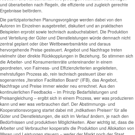
und überarbeiten nach Regeln, die effiziente und zugleich gerechte
Ergebnisse befördern.
Die partizipatorischen Planungsvorgänge werden dabei von den
Autoren im Einzelnen ausgebreitet, diskutiert und an praktischen
Beispielen erprobt sowie technisch ausbuchstabiert. Die Produktion
und Verteilung der Güter und Dienstleistungen würde demnach nicht
zentral geplant oder über Wettbewerbsmärkte und daraus
hervorgehende Preise gesteuert. Angebot und Nachfrage treten
vielmehr über direkte Rückkopplungen in Beziehung. So stimmen sich
die Arbeiter- und Konsumentenräte untereinander in einem
geordneten, von Fairness- und Effizienzkriterien angeleiteten,
mehrstufigen Prozess ab, rein technisch gesteuert über ein
sogenanntes „Iteration Facilitation Board“ (IFB), das Angebot,
Nachfrage und Preise immer wieder neu errechnet. Aus den
kontinuierlichen Feedbacks – im Prinzip Bedarfslistungen und
Preisangleichung – ergibt sich in einem Prozess, wer was produzieren
kann und wer was verbrauchen darf. Der Abstimmungs- und
Kooperationsvorgang startet dabei mit „indikativen Preisen“ für alle
Güter und Dienstleistungen, die sich im Verlauf ändern, je nach den
Bedürfnissen und produktiven Möglichkeiten. Aber wichtig ist, dass die
Arbeiter und Verbraucher kooperativ die Produktion und Allokation von
Waren und Leistungen steuern – weder der Markt noch der Staat,