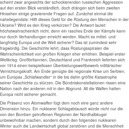
scheint zwar angesichts der schockierenden russischen Aggression
auf den ersten Blick verständlich, doch drängen sich beim zweiten
Hinsehen einige gravierende Fragen auf. Zunächst einmal die
naheliegendste: Hilft dieses Geld für die Rüstung den Menschen in der
Ukraine? Wird es den Krieg verkürzen? Die Antwort lautet:
höchstwahrscheinlich nicht, denn ein rasches Ende der Kämpfe kann
nur durch Verhandlungen erreicht werden. Macht es mittel- und
langfristig Europa und die Welt sicherer? Das ist zumindest sehr
fragwürdig. Die Geschichte lehrt, dass Rüstungsspiralen die
Wahrscheinlichkeit von großen Kriegen eher erhöhen. Beispiel erster
Weltkrieg: Großbritannien, Deutschland und Frankreich lieferten sich
vor 1914 einen beispiellosen Überbietungswettbewerb militärischer
Vernichtungskraft. Am Ende genügte die regionale Krise um Serbien,
um Europas „Schlafwandler“ in die bis dahin größte Katastrophe
seiner Geschichte zu stürzen. Die Bündniskonstellationen rissen eine
Nation nach der anderen mit in den Abgrund. All die Waffen hatten
Europa nicht sicherer gemacht.
Die Präsenz von Atomwaffen fügt dem noch eine ganz andere
Dimension hinzu. Ein nuklearer Schlagabtausch würde nicht nur die
von den Bomben getroffenen Regionen der Nordhalbkugel
unbewohnbar machen, sondern durch den folgenden nuklearen
Winter auch die Landwirtschaft global zerstören und die Menschheit