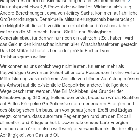
Hauptverursachern der Klimakrise aufgebracht werden müssen.
[2]
Das entspricht etwa 2,5 Prozent der weltweiten Wirtschaftsleistung.
Andere Berechnungen, etwa von Jeffrey Sachs, kommen auf ähnliche
Größenordnungen. Der aktuelle Militarisierungsschub beeinträchtigt
die Möglichkeit dieser Investitionen erheblich und rückt uns daher
weiter an die Mitternacht heran. Statt in den ökologischen
Generalumbau, für den wir nur noch ein Jahrzehnt Zeit haben, wird
das Geld in den klimaschädlichsten aller Wirtschaftssektoren gesteckt.
Das US-Militär ist bereits heute der größte Emittent von
Treibhausgasen weltweit.
Wir können es uns schlichtweg nicht leisten, für einen mehr als
fragwürdigen Gewinn an Sicherheit unsere Ressourcen in eine weitere
Militarisierung zu kanalisieren. Anstelle von blinder Aufrüstung müssen
als Antwort auf die existentielle Doppelkrise andere, intelligentere
Wege beschritten werden. Wie Bill McKibben, der Gründer der
Klimabewegung 350.org, treffend bemerkte, brauchen wir als Reaktion
auf Putins Krieg eine Großoffensive der erneuerbaren Energien und
des ökologischen Umbaus, um von genau jenem Erdöl und Erdgas
wegzukommen, dass autoritäre Regierungen rund um den Erdball
alimentiert und Kriege anheizt. Dezentrale erneuerbare Energien
machen auch ökonomisch weit weniger verwundbar als die derzeitige
Abhängigkeit von Gas und Öl.