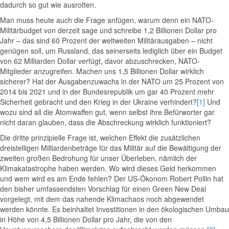
dadurch so gut wie ausrotten.
Man muss heute auch die Frage anfügen, warum denn ein NATO-
Militärbudget von derzeit sage und schreibe 1,2 Billionen Dollar pro
Jahr – das sind 60 Prozent der weltweiten Militärausgaben – nicht
genügen soll, um Russland, das seinerseits lediglich über ein Budget
von 62 Milliarden Dollar verfügt, davor abzuschrecken, NATO-
Mitglieder anzugreifen. Machen uns 1,5 Billionen Dollar wirklich
sicherer? Hat der Ausgabenzuwachs in der NATO um 25 Prozent von
2014 bis 2021 und in der Bundesrepublik um gar 40 Prozent mehr
Sicherheit gebracht und den Krieg in der Ukraine verhindert?
[1]
Und
wozu sind all die Atomwaffen gut, wenn selbst ihre Befürworter gar
nicht daran glauben, dass die Abschreckung wirklich funktioniert?
Die dritte prinzipielle Frage ist, welchen Effekt die zusätzlichen
dreistelligen Milliardenbeträge für das Militär auf die Bewältigung der
zweiten großen Bedrohung für unser Überleben, nämlich der
Klimakatastrophe haben werden. Wo wird dieses Geld herkommen
und wem wird es am Ende fehlen? Der US-Ökonom Robert Pollin hat
den bisher umfassendsten Vorschlag für einen Green New Deal
vorgelegt, mit dem das nahende Klimachaos noch abgewendet
werden könnte. Es beinhaltet Investitionen in den ökologischen Umbau
in Höhe von 4,5 Billionen Dollar pro Jahr, die von den