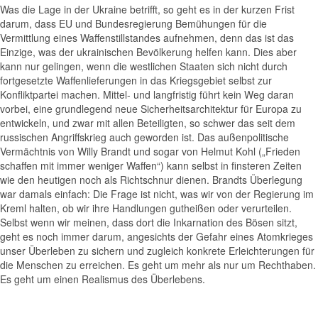
Was die Lage in der Ukraine betrifft, so geht es in der kurzen Frist
darum, dass EU und Bundesregierung Bemühungen für die
Vermittlung eines Waffenstillstandes aufnehmen, denn das ist das
Einzige, was der ukrainischen Bevölkerung helfen kann. Dies aber
kann nur gelingen, wenn die westlichen Staaten sich nicht durch
fortgesetzte Waffenlieferungen in das Kriegsgebiet selbst zur
Konfliktpartei machen. Mittel- und langfristig führt kein Weg daran
vorbei, eine grundlegend neue Sicherheitsarchitektur für Europa zu
entwickeln, und zwar mit allen Beteiligten, so schwer das seit dem
russischen Angriffskrieg auch geworden ist. Das außenpolitische
Vermächtnis von Willy Brandt und sogar von Helmut Kohl („Frieden
schaffen mit immer weniger Waffen“) kann selbst in finsteren Zeiten
wie den heutigen noch als Richtschnur dienen. Brandts Überlegung
war damals einfach: Die Frage ist nicht, was wir von der Regierung im
Kreml halten, ob wir ihre Handlungen gutheißen oder verurteilen.
Selbst wenn wir meinen, dass dort die Inkarnation des Bösen sitzt,
geht es noch immer darum, angesichts der Gefahr eines Atomkrieges
unser Überleben zu sichern und zugleich konkrete Erleichterungen für
die Menschen zu erreichen. Es geht um mehr als nur um Rechthaben.
Es geht um einen Realismus des Überlebens.