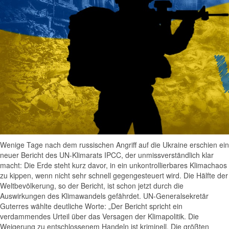
Wenige Tage nach dem russischen Angriff auf die Ukraine erschien ein
neuer Bericht des UN-Klimarats IPCC, der unmissverständlich klar
macht: Die Erde steht kurz davor, in ein unkontrollierbares Klimachaos
zu kippen, wenn nicht sehr schnell gegengesteuert wird. Die Hälfte der
Weltbevölkerung, so der Bericht, ist schon jetzt durch die
Auswirkungen des Klimawandels gefährdet. UN-Generalsekretär
Guterres wählte deutliche Worte: „Der Bericht spricht ein
verdammendes Urteil über das Versagen der Klimapolitik. Die
Weigerung zu entschlossenem Handeln ist kriminell. Die größten