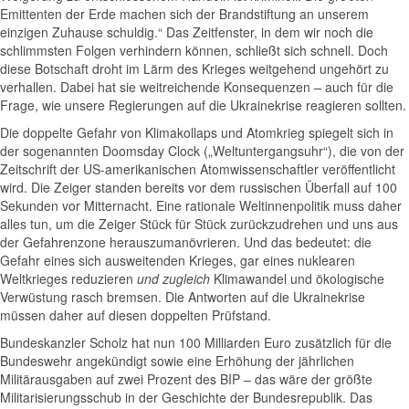
Emittenten der Erde machen sich der Brandstiftung an unserem
einzigen Zuhause schuldig.“ Das Zeitfenster, in dem wir noch die
schlimmsten Folgen verhindern können, schließt sich schnell. Doch
diese Botschaft droht im Lärm des Krieges weitgehend ungehört zu
verhallen. Dabei hat sie weitreichende Konsequenzen – auch für die
Frage, wie unsere Regierungen auf die Ukrainekrise reagieren sollten.
Die doppelte Gefahr von Klimakollaps und Atomkrieg spiegelt sich in
der sogenannten Doomsday Clock („Weltuntergangsuhr“), die von der
Zeitschrift der US-amerikanischen Atomwissenschaftler veröffentlicht
wird. Die Zeiger standen bereits vor dem russischen Überfall auf 100
Sekunden vor Mitternacht. Eine rationale Weltinnenpolitik muss daher
alles tun, um die Zeiger Stück für Stück zurückzudrehen und uns aus
der Gefahrenzone herauszumanövrieren. Und das bedeutet: die
Gefahr eines sich ausweitenden Krieges, gar eines nuklearen
Weltkrieges reduzieren
und zugleich
Klimawandel und ökologische
Verwüstung rasch bremsen. Die Antworten auf die Ukrainekrise
müssen daher auf diesen doppelten Prüfstand.
Bundeskanzler Scholz hat nun 100 Milliarden Euro zusätzlich für die
Bundeswehr angekündigt sowie eine Erhöhung der jährlichen
Militärausgaben auf zwei Prozent des BIP – das wäre der größte
Militarisierungsschub in der Geschichte der Bundesrepublik. Das