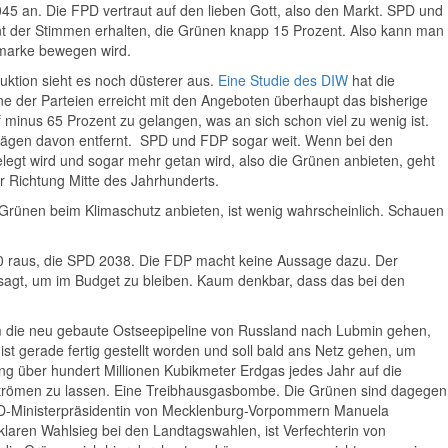
045 an. Die FPD vertraut auf den lieben Gott, also den Markt. SPD und
der Stimmen erhalten, die Grünen knapp 15 Prozent. Also kann man
lmarke bewegen wird.
tion sieht es noch düsterer aus.
Eine Studie des DIW
hat die
ne der Parteien erreicht mit den Angeboten überhaupt das bisherige
 minus 65 Prozent zu gelangen, was an sich schon viel zu wenig ist.
hlägen davon entfernt. SPD und FDP sogar weit. Wenn bei den
egt wird und sogar mehr getan wird, also die Grünen anbieten, geht
r Richtung Mitte des Jahrhunderts.
Grünen beim Klimaschutz anbieten, ist wenig wahrscheinlich. Schauen
0 raus, die SPD 2038. Die FDP macht keine Aussage dazu. Der
sagt, um im Budget zu bleiben. Kaum denkbar, dass das bei den
um die neu gebaute Ostseepipeline von Russland nach Lubmin gehen,
ist gerade fertig gestellt worden und soll bald ans Netz gehen, um
 über hundert Millionen Kubikmeter Erdgas jedes Jahr auf die
trömen zu lassen. Eine Treibhausgasbombe. Die Grünen sind dagegen
PD-Ministerpräsidentin von Mecklenburg-Vorpommern Manuela
laren Wahlsieg bei den Landtagswahlen, ist Verfechterin von