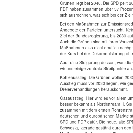
Grünen liegt bei 2040. Die SPD peilt 2
FDP haben zusammen über 37 Prozent 
sich ausrechnen, was sich bei der Zie
Bei den Maßnahmen zur Emissionsreduk
Angebote der Parteien untersucht. Kei
Ziel der Bundesregierung, bis 2030 auf
Auch die Grünen sind mit ihren Vorsc
Maßnahmen also nicht deutlich nachgel
der Kurs bei der Dekarbonisierung ehe
Aber eine Steigerung dessen, was die 
wir uns einige zentrale Streitpunkte an.
Kohleausstieg: Die Grünen wollen 203
Ausstieg muss vor 2030 liegen, wie ge
Dreierverhandlungen herauskommt.
Gasausstieg: Hier wird es vor allem 
besser bekannt als Northstream II. Sie 
zusammen mit dem ersten Röhrenstrang
deutschen und europäischen Märkte s
SPD und FDP dafür. Die neue, alte S
Schwesig, gerade gestärkt durch den k