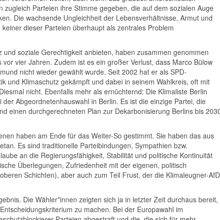
n zugleich Parteien ihre Stimme gegeben, die auf dem sozialen Auge
cken. Die wachsende Ungleichheit der Lebensverhältnisse, Armut und
 keiner dieser Parteien überhaupt als zentrales Problem
tz und soziale Gerechtigkeit anbieten, haben zusammen genommen
vor vier Jahren. Zudem ist es ein großer Verlust, dass Marco Bülow
ortmund nicht wieder gewählt wurde. Seit 2002 hat er als SPD-
tik und Klimaschutz gekämpft und dabei in seinem Wahlkreis, oft mit
iesmal nicht. Ebenfalls mehr als ernüchternd: Die Klimaliste Berlin
 der Abgeordnetenhauswahl in Berlin. Es ist die einzige Partei, die
nd einen durchgerechneten Plan zur Dekarbonisierung Berlins bis 203
enen haben am Ende für das Weiter-So gestimmt. Sie haben das aus
etan. Es sind traditionelle Parteibindungen, Sympathien bzw.
laube an die Regierungsfähigkeit, Stabilität und politische Kontinuität
gische Überlegungen, Zufriedenheit mit der eigenen, politisch
en oberen Schichten), aber auch zum Teil Frust, der die Klimaleugner-AfD
gebnis. Die Wähler*innen zeigten sich ja in letzter Zeit durchaus bereit,
Entscheidungskriterium zu machen. Bei der Europawahl im
schutzblockierer-Parteien abgestraft und die, die sich für mehr