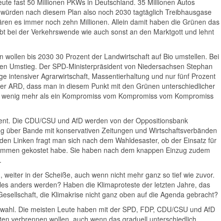
heute fast 50 Millionen PKWs in Deutschland. 35 Millionen Autos
würden nach diesem Plan also noch 2030 tagtäglich Treibhausgase
wären es immer noch zehn Millionen. Allein damit haben die Grünen das
bt bei der Verkehrswende wie auch sonst an den Marktgott und lehnt
.
 wollen bis 2030 30 Prozent der Landwirtschaft auf Bio umstellen. Bei
den Umstieg. Der SPD-Ministerpräsident von Niedersachsen Stephan
e intensiver Agrarwirtschaft, Massentierhaltung und nur fünf Prozent
 der ARD, dass man in diesem Punkt mit den Grünen unterschiedlicher
ist wenig mehr als ein Kompromiss vom Kompromiss vom Kompromiss
ment. Die CDU/CSU und AfD werden von der Oppositionsbank
ng über Bande mit konservativen Zeitungen und Wirtschaftsverbänden
en Linken fragt man sich nach dem Wahldesaster, ob der Einsatz für
nstimmen gekostet habe. Sie haben nach dem knappen Einzug zudem
.
, weiter in der Scheiße, auch wenn nicht mehr ganz so tief wie zuvor.
lles anders werden? Haben die Klimaproteste der letzten Jahre, das
sellschaft, die Klimakrise nicht ganz oben auf die Agenda gebracht?
imawahl. Die meisten Leute haben mit der SPD, FDP, CDU/CSU und AfD
ten verbrennen wollen, auch wenn das graduell unterschiedlich