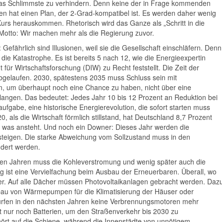
das Schlimmste zu verhindern. Denn keine der in Frage kommenden
en hat einen Plan, der 2-Grad-kompatibel ist. Es werden daher wenig
urs herauskommen. Rhetorisch wird das Ganze als „Schritt in die
 Motto: Wir machen mehr als die Regierung zuvor.
Gefährlich sind Illusionen, weil sie die Gesellschaft einschläfern. Denn
die Katastrophe. Es ist bereits 5 nach 12, wie die Energieexpertin
für Wirtschaftsforschung (DIW) zu Recht feststellt. Die Zeit der
 abgelaufen. 2030, spätestens 2035 muss Schluss sein mit
en, um überhaupt noch eine Chance zu haben, nicht über eine
langen. Das bedeutet: Jedes Jahr 10 bis 12 Prozent an Reduktion bei
ufgabe, eine historische Energierevolution, die sofort starten muss
0, als die Wirtschaft förmlich stillstand, hat Deutschland 8,7 Prozent
was ansteht. Und noch ein Downer: Dieses Jahr werden die
steigen. Die starke Abweichung vom Sollzustand muss in den
ndert werden.
eben Jahren muss die Kohleverstromung und wenig später auch die
 ist eine Vervielfachung beim Ausbau der Erneuerbaren. Überall, wo
r. Auf alle Dächer müssen Photovoltaikanlagen gebracht werden. Daz
bau von Wärmepumpen für die Klimatisierung der Häuser oder
ürfen in den nächsten Jahren keine Verbrennungsmotoren mehr
t nur noch Batterien, um den Straßenverkehr bis 2030 zu
ört auf die Schiene, während die Innenstädte von unnötigem