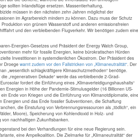
ge sollten Inlandsflüge ersetzen. Massentierhaltung,
rbizide müssen in den nächsten zehn Jahren möglichst der
ssionen im Agrarbereich mindern zu können. Dazu muss der Schutz
Produktion von grünem Wasserstoff und anderen emissionsfreien
Schifffahrt und den verbleibenden Flugverkehr. Wir benötigen zudem ein
rbaren-Energien-Gesetzes und Präsident der Energy Watch Group,
bventionen mehr für fossile Energien, keine bürokratischen Hürden
elte Investitionen in systemdienlichen Ökostrom. Der Präsident des
ter Droege
warnt zudem vor den Fallstricken von „Klimaneutralität“
. Der
man „wesentlich schlagkräftigere Klimaschutzmethoden“ benötige.
 die „regenerativen Dekade“ werde das verbleibende 2-Grad-
urosolar fordert die Einführung eines „Klimaverteidigungshaushalts“
ilen Energien in Höhe der Pandemie-Stimulusgelder (16 Billionen US-
, ein Ende von Kriegen und die Einführung von Klimanotdiplomatie, ein
en Energien und das Ende fossiler Subventionen, die Schaffung
ranchen, die Einstufung von Verbrennungsressourcen als „tödlich“, ein
älder, Moore), Speicherung von Kohlendioxid in Holz- und
g von nachhaltigen Zukunftsbanken.
Gegenstand bei den Verhandlungen für eine neue Regierung sein.
riante, eine Ampelkoalition. Die Zielmarke für „Klimaneutralität“ der