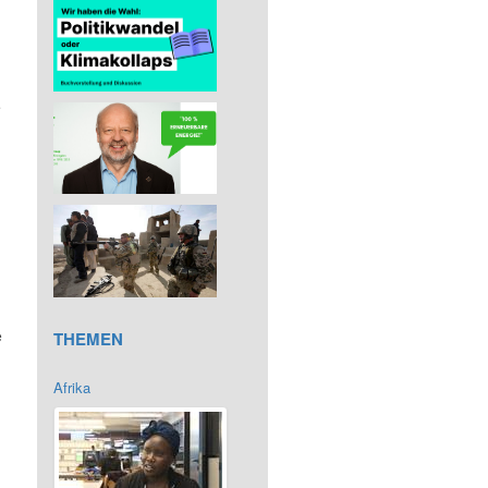
e
e
THEMEN
Afrika