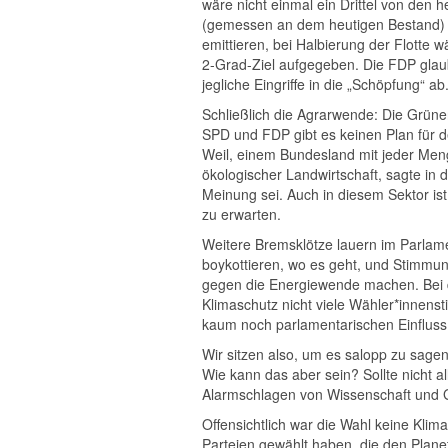
wäre nicht einmal ein Drittel von den 
(gemessen an dem heutigen Bestand) 
emittieren, bei Halbierung der Flotte 
2-Grad-Ziel aufgegeben. Die FDP glau
jegliche Eingriffe in die „Schöpfung“ ab
Schließlich die Agrarwende: Die Grünen
SPD und FDP gibt es keinen Plan für 
Weil, einem Bundesland mit jeder Meng
ökologischer Landwirtschaft, sagte in
Meinung sei. Auch in diesem Sektor 
zu erwarten.
Weitere Bremsklötze lauern im Parla
boykottieren, wo es geht, und Stimmu
gegen die Energiewende machen. Bei d
Klimaschutz nicht viele Wähler*inne
kaum noch parlamentarischen Einfluss
Wir sitzen also, um es salopp zu sagen
Wie kann das aber sein? Sollte nicht a
Alarmschlagen von Wissenschaft und Ge
Offensichtlich war die Wahl keine Kl
Parteien gewählt haben, die den Plane