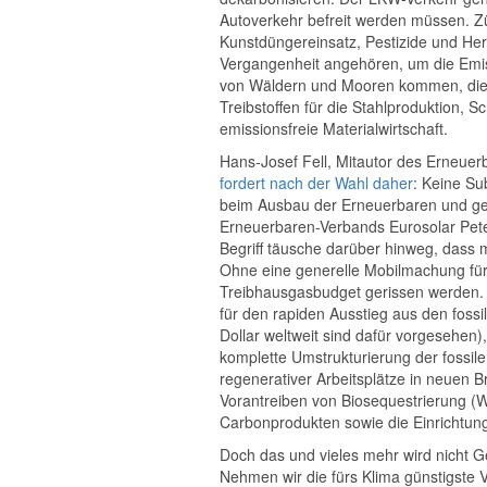
Autoverkehr befreit werden müssen. Zü
Kunstdüngereinsatz, Pestizide und He
Vergangenheit angehören, um die Emi
von Wäldern und Mooren kommen, die 
Treibstoffen für die Stahlproduktion, 
emissionsfreie Materialwirtschaft.
Hans-Josef Fell, Mitautor des Erneue
fordert nach der Wahl daher
: Keine Su
beim Ausbau der Erneuerbaren und gezi
Erneuerbaren-Verbands Eurosolar Pe
Begriff täusche darüber hinweg, dass 
Ohne eine generelle Mobilmachung für
Treibhausgasbudget gerissen werden. E
für den rapiden Ausstieg aus den foss
Dollar weltweit sind dafür vorgesehen)
komplette Umstrukturierung der fossil
regenerativer Arbeitsplätze in neuen B
Vorantreiben von Biosequestrierung (W
Carbonprodukten sowie die Einrichtun
Doch das und vieles mehr wird nicht 
Nehmen wir die fürs Klima günstigste Va