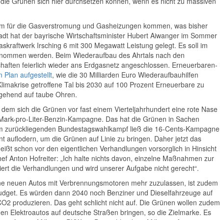
s die Grünen sich hier durchsetzen können, wenn es nicht zu massiven
um für die Gasverstromung und Gasheizungen kommen, was bisher
stadt hat der bayrische Wirtschaftsminister Hubert Aiwanger im Sommer
Gaskraftwerk Irsching 6 mit 300 Megawatt Leistung gelegt. Es soll im
genommen werden. Beim Wiederaufbau des Ahrtals nach den
ften feierlich wieder ans Erdgasnetz angeschlossen. Erneuerbaren-
n Plan aufgestellt
, wie die 30 Milliarden Euro Wiederaufbauhilfen
limakrise getroffene Tal bis 2030 auf 100 Prozent Erneuerbare zu
tgehend auf taube Ohren.
i dem sich die Grünen vor fast einem Vierteljahrhundert eine rote Nase
f-Mark-pro-Liter-Benzin-Kampagne. Das hat die Grünen in Sachen
 zurückliegenden Bundestagswahlkampf ließ die 16-Cents-Kampagne
t auflodern, um die Grünen auf Linie zu bringen. Daher jetzt das
heißt schon vor den eigentlichen Verhandlungen vorsorglich in Hinsicht
hef Anton Hofreiter: „Ich halte nichts davon, einzelne Maßnahmen zur
rt die Verhandlungen und wird unserer Aufgabe nicht gerecht“.
ine neuen Autos mit Verbrennungsmotoren mehr zuzulassen, ist zudem
udget. Es würden dann 2040 noch Benziner und Dieselfahrzeuge auf
2 produzieren. Das geht schlicht nicht auf. Die Grünen wollen zudem
nen Elektroautos auf deutsche Straßen bringen, so die Zielmarke. Es