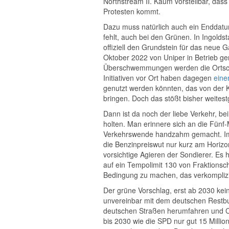
Northstream II. Kaum vorstellbar, das
Protesten kommt.
Dazu muss natürlich auch ein Enddat
fehlt, auch bei den Grünen. In Ingold
offiziell den Grundstein für das neue 
Oktober 2022 von Uniper in Betrieb 
Überschwemmungen werden die Ortscha
Initiativen vor Ort haben dagegen
eine
genutzt werden könnten, das von der K
bringen. Doch das stößt bisher weites
Dann ist da noch der liebe Verkehr, be
holten. Man erinnere sich an die Fün
Verkehrswende handzahm gemacht. Im
die Benzinpreiswut nur kurz am Horizon
vorsichtige Agieren der Sondierer. Es 
auf ein Tempolimit 130 von Fraktionsc
Bedingung zu machen, das verkomplizie
Der grüne Vorschlag, erst ab 2030 ke
unvereinbar mit dem deutschen Restb
deutschen Straßen herumfahren und CO
bis 2030 wie die SPD nur gut 15 Millio