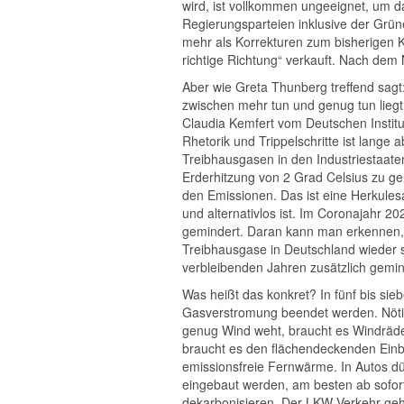
wird, ist vollkommen ungeeignet, um 
Regierungsparteien inklusive der Grün
mehr als Korrekturen zum bisherigen K
richtige Richtung“ verkauft. Nach dem
Aber wie Greta Thunberg treffend sagt: 
zwischen mehr tun und genug tun liegt 
Claudia Kemfert vom Deutschen Institut 
Rhetorik und Trippelschritte ist lange
Treibhausgasen in den Industriestaat
Erderhitzung von 2 Grad Celsius zu ge
den Emissionen. Das ist eine Herkulesa
und alternativlos ist. Im Coronajahr 202
gemindert. Daran kann man erkennen, 
Treibhausgase in Deutschland wieder 
verbleibenden Jahren zusätzlich gemi
Was heißt das konkret? In fünf bis si
Gasverstromung beendet werden. Nötig
genug Wind weht, braucht es Windräde
braucht es den flächendeckenden Ein
emissionsfreie Fernwärme. In Autos d
eingebaut werden, am besten ab sofor
dekarbonisieren. Der LKW-Verkehr geh