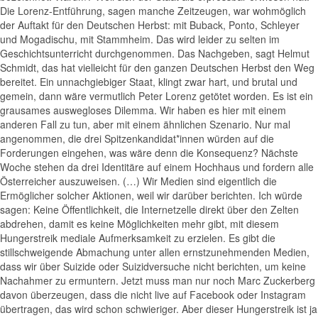
Die Lorenz-Entführung, sagen manche Zeitzeugen, war wohmöglich
der Auftakt für den Deutschen Herbst: mit Buback, Ponto, Schleyer
und Mogadischu, mit Stammheim. Das wird leider zu selten im
Geschichtsunterricht durchgenommen. Das Nachgeben, sagt Helmut
Schmidt, das hat vielleicht für den ganzen Deutschen Herbst den Weg
bereitet. Ein unnachgiebiger Staat, klingt zwar hart, und brutal und
gemein, dann wäre vermutlich Peter Lorenz getötet worden. Es ist ein
grausames auswegloses Dilemma. Wir haben es hier mit einem
anderen Fall zu tun, aber mit einem ähnlichen Szenario. Nur mal
angenommen, die drei Spitzenkandidat*innen würden auf die
Forderungen eingehen, was wäre denn die Konsequenz? Nächste
Woche stehen da drei Identitäre auf einem Hochhaus und fordern alle
Österreicher auszuweisen. (…) Wir Medien sind eigentlich die
Ermöglicher solcher Aktionen, weil wir darüber berichten. Ich würde
sagen: Keine Öffentlichkeit, die Internetzelle direkt über den Zelten
abdrehen, damit es keine Möglichkeiten mehr gibt, mit diesem
Hungerstreik mediale Aufmerksamkeit zu erzielen. Es gibt die
stillschweigende Abmachung unter allen ernstzunehmenden Medien,
dass wir über Suizide oder Suizidversuche nicht berichten, um keine
Nachahmer zu ermuntern. Jetzt muss man nur noch Marc Zuckerberg
davon überzeugen, dass die nicht live auf Facebook oder Instagram
übertragen, das wird schon schwieriger. Aber dieser Hungerstreik ist ja