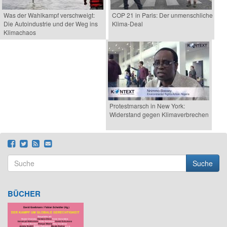
Was der Wahlkampf verschweigt:
COP 21 in Paris: Der unmenschliche
Die Autoindustrie und der Weg ins
Klima-Deal
Klimachaos
Protestmarsch in New York:
Widerstand gegen Klimaverbrechen
Suche
Suchformular
Suche
BÜCHER