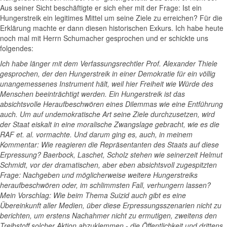
Aus seiner Sicht beschäftigte er sich eher mit der Frage: Ist ein
Hungerstreik ein legitimes Mittel um seine Ziele zu erreichen? Für die
Erklärung machte er dann diesen historischen Exkurs. Ich habe heute
noch mal mit Herrn Schumacher gesprochen und er schickte uns
folgendes:
Ich habe länger mit dem Verfassungsrechtler Prof. Alexander Thiele
gesprochen, der den Hungerstreik in einer Demokratie für ein völlig
unangemessenes Instrument hält, weil hier Freiheit wie Würde des
Menschen beeinträchtigt werden. Ein Hungerstreik ist das
absichtsvolle Heraufbeschwören eines Dilemmas wie eine Entführung
auch. Um auf undemokratische Art seine Ziele durchzusetzen, wird
der Staat eiskalt in eine moralische Zwangslage gebracht, wie es die
RAF et. al. vormachte. Und darum ging es, auch, in meinem
Kommentar: Wie reagieren die Repräsentanten des Staats auf diese
Erpressung? Baerbock, Laschet, Scholz stehen wie seinerzeit Helmut
Schmidt, vor der dramatischen, aber eben absichtsvoll zugespitzten
Frage: Nachgeben und möglicherweise weitere Hungerstreiks
heraufbeschwören oder, im schlimmsten Fall, verhungern lassen?
Mein Vorschlag: Wie beim Thema Suizid auch gibt es eine
Übereinkunft aller Medien, über diese Erpressungsszenarien nicht zu
berichten, um erstens Nachahmer nicht zu ermutigen, zweitens den
Treibstoff solcher Aktion abzuklemmen - die Öffentlichkeit und drittens,