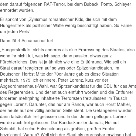
dem darauf folgenden RAF-Terror, bei dem Buback, Ponto, Schleyer
ermordet wurden.
Er spricht von „Zynismus romantischer Kids, die sich mit dem
Hungerstreik als politischer Waffe wenig beschäftigt haben. So Fame
um jeden Preis“.
Dann fährt Schumacher fort:
„Hungerstreik ist nichts anderes als eine Erpressung des Staates, also
wenn ihr nicht tut, was ich sage, dann passiert etwas ganz
Fürchterliches. Das ist ja ähnlich wie eine Entführung. Wie soll ein
Staat darauf reagieren auf so was oder Spitzenkandidaten. Im
Deutschen Herbst Mitte der 70er Jahre gab es diese Situation
mehrfach. 1975, ich erinnere, Peter Lorenz, kurz vor der
Abgeordnetenhaus-Wahl, war Spitzenkandidat für die CDU für das Amt
des Regierenden. Und der ist auch entführt worden und die Entführer
forderten mehrjährig inhaftierte Terroristen freizulassen im Tausch
gegen Lorenz. Darunter, das nur am Rande, war auch Horst Mahler,
der heute auf der völlig anderen Seite steht. Die Gefangenen wurden
dann tatsächlich frei gelassen und in den Jemen geflogen. Lorenz
wurde auch frei gelassen. Der Bundeskanzler damals, Helmut
Schmidt, hat seine Entscheidung als großen, großen Fehler
bezeichnet. Warum? Weil sich der Staat als erpressbar erwiesen hat.