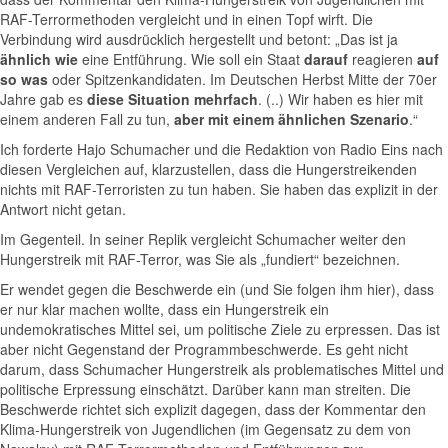
RAF-Terrormethoden vergleicht und in einen Topf wirft. Die
Verbindung wird ausdrücklich hergestellt und betont: „Das ist ja
ähnlich wie
eine Entführung. Wie soll ein Staat
darauf
reagieren
auf
so was
oder Spitzenkandidaten. Im Deutschen Herbst Mitte der 70er
Jahre gab es
diese Situation mehrfach
. (..) Wir haben es hier mit
einem anderen Fall zu tun,
aber mit einem ähnlichen Szenario
.“
Ich forderte Hajo Schumacher und die Redaktion von Radio Eins nach
diesen Vergleichen auf, klarzustellen, dass die Hungerstreikenden
nichts mit RAF-Terroristen zu tun haben. Sie haben das explizit in der
Antwort nicht getan.
Im Gegenteil. In seiner Replik vergleicht Schumacher weiter den
Hungerstreik mit RAF-Terror, was Sie als „fundiert“ bezeichnen.
Er wendet gegen die Beschwerde ein (und Sie folgen ihm hier), dass
er nur klar machen wollte, dass ein Hungerstreik ein
undemokratisches Mittel sei, um politische Ziele zu erpressen. Das ist
aber nicht Gegenstand der Programmbeschwerde. Es geht nicht
darum, dass Schumacher Hungerstreik als problematisches Mittel und
politische Erpressung einschätzt. Darüber kann man streiten. Die
Beschwerde richtet sich explizit dagegen, dass der Kommentar den
Klima-Hungerstreik von Jugendlichen (im Gegensatz zu dem von