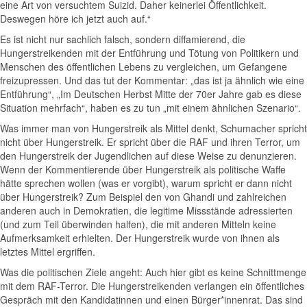
eine Art von versuchtem Suizid. Daher keinerlei Öffentlichkeit.
Deswegen höre ich jetzt auch auf.“
Es ist nicht nur sachlich falsch, sondern diffamierend, die
Hungerstreikenden mit der Entführung und Tötung von Politikern und
Menschen des öffentlichen Lebens zu vergleichen, um Gefangene
freizupressen. Und das tut der Kommentar: „das ist ja ähnlich wie eine
Entführung“, „Im Deutschen Herbst Mitte der 70er Jahre gab es diese
Situation mehrfach“, haben es zu tun „mit einem ähnlichen Szenario“.
Was immer man von Hungerstreik als Mittel denkt, Schumacher spricht
nicht über Hungerstreik. Er spricht über die RAF und ihren Terror, um
den Hungerstreik der Jugendlichen auf diese Weise zu denunzieren.
Wenn der Kommentierende über Hungerstreik als politische Waffe
hätte sprechen wollen (was er vorgibt), warum spricht er dann nicht
über Hungerstreik? Zum Beispiel den von Ghandi und zahlreichen
anderen auch in Demokratien, die legitime Missstände adressierten
(und zum Teil überwinden halfen), die mit anderen Mitteln keine
Aufmerksamkeit erhielten. Der Hungerstreik wurde von ihnen als
letztes Mittel ergriffen.
Was die politischen Ziele angeht: Auch hier gibt es keine Schnittmenge
mit dem RAF-Terror. Die Hungerstreikenden verlangen ein öffentliches
Gespräch mit den Kandidatinnen und einen Bürger*innenrat. Das sind