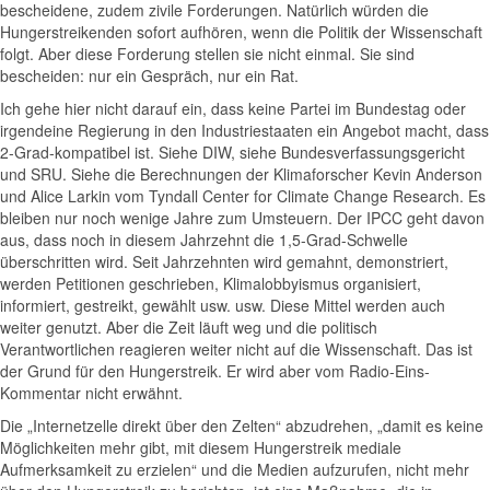
bescheidene, zudem zivile Forderungen. Natürlich würden die
Hungerstreikenden sofort aufhören, wenn die Politik der Wissenschaft
folgt. Aber diese Forderung stellen sie nicht einmal. Sie sind
bescheiden: nur ein Gespräch, nur ein Rat.
Ich gehe hier nicht darauf ein, dass keine Partei im Bundestag oder
irgendeine Regierung in den Industriestaaten ein Angebot macht, dass
2-Grad-kompatibel ist. Siehe DIW, siehe Bundesverfassungsgericht
und SRU. Siehe die Berechnungen der Klimaforscher Kevin Anderson
und Alice Larkin vom Tyndall Center for Climate Change Research. Es
bleiben nur noch wenige Jahre zum Umsteuern. Der IPCC geht davon
aus, dass noch in diesem Jahrzehnt die 1,5-Grad-Schwelle
überschritten wird. Seit Jahrzehnten wird gemahnt, demonstriert,
werden Petitionen geschrieben, Klimalobbyismus organisiert,
informiert, gestreikt, gewählt usw. usw. Diese Mittel werden auch
weiter genutzt. Aber die Zeit läuft weg und die politisch
Verantwortlichen reagieren weiter nicht auf die Wissenschaft. Das ist
der Grund für den Hungerstreik. Er wird aber vom Radio-Eins-
Kommentar nicht erwähnt.
Die „Internetzelle direkt über den Zelten“ abzudrehen, „damit es keine
Möglichkeiten mehr gibt, mit diesem Hungerstreik mediale
Aufmerksamkeit zu erzielen“ und die Medien aufzurufen, nicht mehr