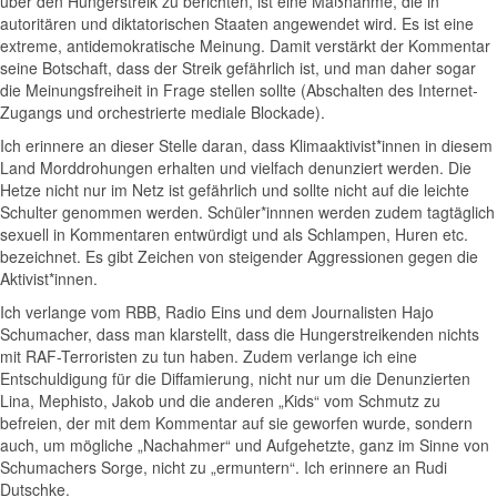
über den Hungerstreik zu berichten, ist eine Maßnahme, die in
autoritären und diktatorischen Staaten angewendet wird. Es ist eine
extreme, antidemokratische Meinung. Damit verstärkt der Kommentar
seine Botschaft, dass der Streik gefährlich ist, und man daher sogar
die Meinungsfreiheit in Frage stellen sollte (Abschalten des Internet-
Zugangs und orchestrierte mediale Blockade).
Ich erinnere an dieser Stelle daran, dass Klimaaktivist*innen in diesem
Land Morddrohungen erhalten und vielfach denunziert werden. Die
Hetze nicht nur im Netz ist gefährlich und sollte nicht auf die leichte
Schulter genommen werden. Schüler*innnen werden zudem tagtäglich
sexuell in Kommentaren entwürdigt und als Schlampen, Huren etc.
bezeichnet. Es gibt Zeichen von steigender Aggressionen gegen die
Aktivist*innen.
Ich verlange vom RBB, Radio Eins und dem Journalisten Hajo
Schumacher, dass man klarstellt, dass die Hungerstreikenden nichts
mit RAF-Terroristen zu tun haben. Zudem verlange ich eine
Entschuldigung für die Diffamierung, nicht nur um die Denunzierten
Lina, Mephisto, Jakob und die anderen „Kids“ vom Schmutz zu
befreien, der mit dem Kommentar auf sie geworfen wurde, sondern
auch, um mögliche „Nachahmer“ und Aufgehetzte, ganz im Sinne von
Schumachers Sorge, nicht zu „ermuntern“. Ich erinnere an Rudi
Dutschke.