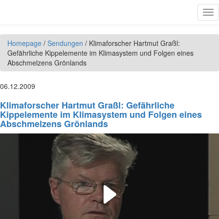
Direkt zum Inhalt
Tog
nav
Homepage
/
Sendungen
/
Klimaforscher Hartmut Graßl:
Gefährliche Kippelemente im Klimasystem und Folgen eines
Abschmelzens Grönlands
06.12.2009
Klimaforscher Hartmut Graßl: Gefährliche
Kippelemente im Klimasystem und Folgen eines
Abschmelzens Grönlands
Play