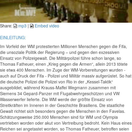
Video
Share:
mp3
|
Embed video
EINLEITUNG:
Im Vorfeld der WM protestierten Millionen Menschen gegen die Fifa,
die unsoziale Politik der Regierung – und gegen den exzessiven
Einsatz von Polizeigewalt. Die Militärpolizei führe schon lange, so
Thomas Fatheuer, einen „Krieg gegen die Armen“, allein 2013 tötete
sie etwa 400 Menschen. Im Zuge der WM-Vorbereitungen wurden -
auch auf Druck der Fifa - Polizei und Militär massiv aufgerüstet. So hat
die deutsche Polizei die Polizei von Rio in der „Kessel-Taktik“
ausgebildet, während Krauss-Maffei Wegmann zusammen mit
Siemens 34 Gepard-Panzer mit Flugabwehrgeschützen und VW
Wasserwerfer lieferte. Die WM werde der größte Einsatz von
Streitkräften im Inneren in der Geschichte Brasiliens. Die staatliche
Gewalt richtet sich besonders gegen die Menschen in den Favelas.
Schätzungsweise 250.000 Menschen sind für WM und Olympia
vertrieben worden oder akut von Vertreibung bedroht. Kein Haus eines
Reichen sei angetastet worden, so Thomas Fatheuer, betroffen seien