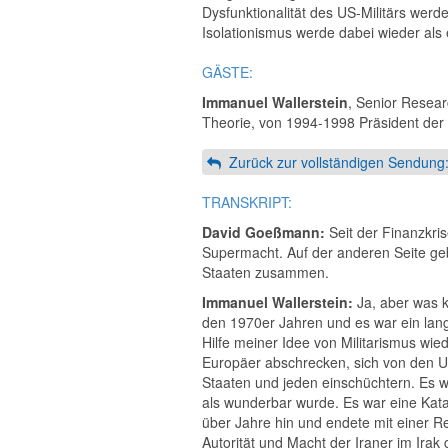
Dysfunktionalität des US-Militärs we
Isolationismus werde dabei wieder als 
GÄSTE:
Immanuel Wallerstein
, Senior Resear
Theorie, von 1994-1998 Präsident der I
Zurück zur vollständigen Sendung
TRANSKRIPT:
David Goeßmann:
Seit der Finanzkri
Supermacht. Auf der anderen Seite gebe
Staaten zusammen.
Immanuel Wallerstein:
Ja, aber was k
den 1970er Jahren und es war ein lan
Hilfe meiner Idee von Militarismus wie
Europäer abschrecken, sich von den 
Staaten und jeden einschüchtern. Es wi
als wunderbar wurde. Es war eine Katas
über Jahre hin und endete mit einer Re
Autorität und Macht der Iraner im Ira