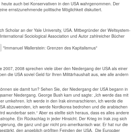
rde heute auch bei Konservativen in den USA wahrgenommen. Der
eine ernstzunehmende politische Möglichkeit diskutiert.
ch Scholar an der Yale University, USA. Mitbegründer der Weltsystem-
nternational Sociological Association und Autor zahlreicher Bücher
:
"Immanuel Wallerstein: Grenzen des Kapitalismus"
se 2007, 2008 sprechen viele über den Niedergang der USA als einer
n die USA soviel Geld für Ihren Militärhaushalt aus, wie alle andern
önnen sie damit tun? Sehen Sie, der Niedergang der USA begann in
gsamer Niedergang. George Bush kam und sagte: „Ich werde das mit
der umkehren. Ich werde in den Irak einmarschieren, ich werde die
USA abzuwenden, ich werde Nordkorea bedrohen und die arabischen
rd wunderbar sein.“ Aber es stellte sich heraus, dass es alles andere
trophe. Ein Rückschlag in jeder Hinsicht. Der Krieg im Irak zog sich
gierung, die ganz und gar nicht pro-amerikanisch war. Er hat nur die
k gestärkt, den angeblich größten Feinden der USA. Die Europäer