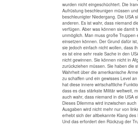
wurden nicht eingeschüchtert. Die Ira
Aufrüstung beschleunigen müssen und
beschleunigter Niedergang. Die USA sin
anderen. Es ist wahr, dass niemand di
verfügen. Aber was können sie damit t
unmöglich. Man muss große Truppen en
einsetzen können. Der Grund dafür ist,
sie jedoch einfach nicht wollen, dass 
es ist eine sehr reale Sache in den U
nicht gewinnen. Sie können nicht in Af
zurückziehen müssen. Sie haben die stä
Wahrheit über die amerikanische Armee
zu schaffen und ein gewisses Level an A
hat diese innere wirtschaftliche Funktio
dass es das stärkste Militär weltweit, 
auch wahr, dass niemand in die USA ei
Dieses Dilemma wird inzwischen auch 
Ausgaben wird nicht mehr nur von link
erhebt sich der altbekannte Klang des 
Und das erfordert den Rückzug der Tru