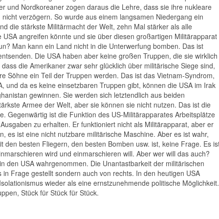
ner und Nordkoreaner zogen daraus die Lehre, dass sie ihre nukleare
 nicht verzögern. So wurde aus einem langsamen Niedergang ein
d die stärkste Militärmacht der Welt, zehn Mal stärker als alle
e USA angreifen könnte und sie über diesen großartigen Militärapparat
un? Man kann ein Land nicht in die Unterwerfung bomben. Das ist
tsenden. Die USA haben aber keine großen Truppen, die sie wirklich
 dass die Amerikaner zwar sehr glücklich über militärische Siege sind,
ihre Söhne ein Teil der Truppen werden. Das ist das Vietnam-Syndrom,
SA, und da es keine einsetzbaren Truppen gibt, können die USA im Irak
ghanistan gewinnen. Sie werden sich letztendlich aus beiden
rkste Armee der Welt, aber sie können sie nicht nutzen. Das ist die
. Gegenwärtig ist die Funktion des US-Militärapparates Arbeitsplätze
usgaben zu erhalten. Er funktioniert nicht als Militärapparat, aber er
n, es ist eine nicht nutzbare militärische Maschine. Aber es ist wahr,
mit den besten Fliegern, den besten Bomben usw. ist, keine Frage. Es is
nmarschieren wird und einmarschieren will. Aber wer will das auch?
in den USA wahrgenommen. Die Unantastbarkeit der militärischen
s in Frage gestellt sondern auch von rechts. In den heutigen USA
Isolationismus wieder als eine ernstzunehmende politische Möglichkeit.
ppen, Stück für Stück für Stück.