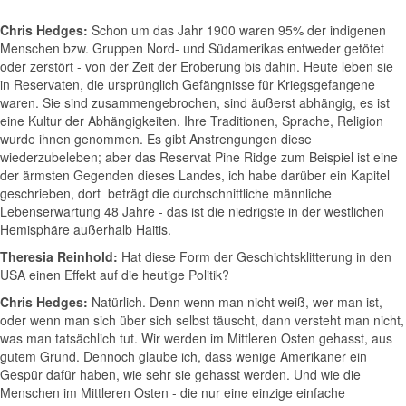
Chris Hedges:
Schon um das Jahr 1900 waren 95% der indigenen
Menschen bzw. Gruppen Nord- und Südamerikas entweder getötet
oder zerstört - von der Zeit der Eroberung bis dahin. Heute leben sie
in Reservaten, die ursprünglich Gefängnisse für Kriegsgefangene
waren. Sie sind zusammengebrochen, sind äußerst abhängig, es ist
eine Kultur der Abhängigkeiten. Ihre Traditionen, Sprache, Religion
wurde ihnen genommen. Es gibt Anstrengungen diese
wiederzubeleben; aber das Reservat Pine Ridge zum Beispiel ist eine
der ärmsten Gegenden dieses Landes, ich habe darüber ein Kapitel
geschrieben, dort beträgt die durchschnittliche männliche
Lebenserwartung 48 Jahre - das ist die niedrigste in der westlichen
Hemisphäre außerhalb Haitis.
Theresia Reinhold:
Hat diese Form der Geschichtsklitterung in den
USA einen Effekt auf die heutige Politik?
Chris Hedges:
Natürlich. Denn wenn man nicht weiß, wer man ist,
oder wenn man sich über sich selbst täuscht, dann versteht man nicht,
was man tatsächlich tut. Wir werden im Mittleren Osten gehasst, aus
gutem Grund. Dennoch glaube ich, dass wenige Amerikaner ein
Gespür dafür haben, wie sehr sie gehasst werden. Und wie die
Menschen im Mittleren Osten - die nur eine einzige einfache