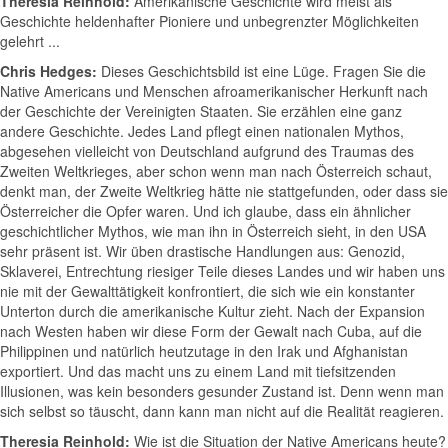
Theresia Reinhold:
Amerikanische Geschichte wird meist als
Geschichte heldenhafter Pioniere und unbegrenzter Möglichkeiten
gelehrt ...
Chris Hedges:
Dieses Geschichtsbild ist eine Lüge. Fragen Sie die
Native Americans und Menschen afroamerikanischer Herkunft nach
der Geschichte der Vereinigten Staaten. Sie erzählen eine ganz
andere Geschichte. Jedes Land pflegt einen nationalen Mythos,
abgesehen vielleicht von Deutschland aufgrund des Traumas des
Zweiten Weltkrieges, aber schon wenn man nach Österreich schaut,
denkt man, der Zweite Weltkrieg hätte nie stattgefunden, oder dass sie
Österreicher die Opfer waren. Und ich glaube, dass ein ähnlicher
geschichtlicher Mythos, wie man ihn in Österreich sieht, in den USA
sehr präsent ist. Wir üben drastische Handlungen aus: Genozid,
Sklaverei, Entrechtung riesiger Teile dieses Landes und wir haben uns
nie mit der Gewalttätigkeit konfrontiert, die sich wie ein konstanter
Unterton durch die amerikanische Kultur zieht. Nach der Expansion
nach Westen haben wir diese Form der Gewalt nach Cuba, auf die
Philippinen und natürlich heutzutage in den Irak und Afghanistan
exportiert. Und das macht uns zu einem Land mit tiefsitzenden
Illusionen, was kein besonders gesunder Zustand ist. Denn wenn man
sich selbst so täuscht, dann kann man nicht auf die Realität reagieren.
Theresia Reinhold:
Wie ist die Situation der Native Americans heute?