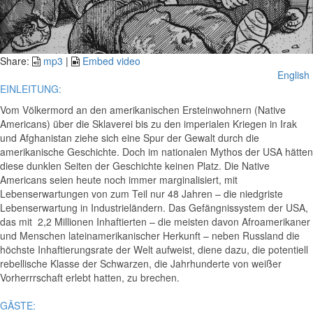
Video
Share:
mp3
|
Embed video
English
EINLEITUNG:
Vom Völkermord an den amerikanischen Ersteinwohnern (Native
Americans) über die Sklaverei bis zu den imperialen Kriegen in Irak
und Afghanistan ziehe sich eine Spur der Gewalt durch die
amerikanische Geschichte. Doch im nationalen Mythos der USA hätten
diese dunklen Seiten der Geschichte keinen Platz. Die Native
Americans seien heute noch immer marginalisiert, mit
Lebenserwartungen von zum Teil nur 48 Jahren – die niedgriste
Lebenserwartung in Industrieländern. Das Gefängnissystem der USA,
das mit 2,2 Millionen Inhaftierten – die meisten davon Afroamerikaner
und Menschen lateinamerikanischer Herkunft – neben Russland die
höchste Inhaftierungsrate der Welt aufweist, diene dazu, die potentiell
rebellische Klasse der Schwarzen, die Jahrhunderte von weißer
Vorherrrschaft erlebt hatten, zu brechen.
GÄSTE: