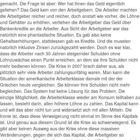
gemacht. Die Frage ist aber: Wer hat ihnen das Geld eigentlich
geliehen? Das Geld kam von den Arbeitgebern. Die Arbeiter machten
die Arbeitgeber reicher und reicher, doch anstatt wie vorher, die Löhne
und Gehälter zu erhöhen, verliehen die Arbeitgeber das Geld über
Bankenkredite an die Arbeiter. Aus Sicht der Arbeitgeber war das
natürlich eine phantastische Situation. Es gab also keine
Gehaltserhöhungen, stattdessen gab es Kredite. Und die mussten
natürlich inklusive Zinsen zurückgezahlt werden. Doch es war klar,
dass die Arbeiter nach 30 Jahren steigernder Schulden ohne
Lohnzuwächse einen Punkt erreichen, an dem sie ihre Schulden nicht
mehr bedienen können. Die Krise in 2007 brach daher aus, als
plötzlich sehr viele Arbeiter zahlungsunfähig waren. Man kann die
Situation der amerikanische Arbeiterklasse damals mit der der
Griechen heute vergleichen. Sie können ihre Schulden nicht mehr
begleichen. Das System hat keine Lösung für das Problem. Die
einzige Möglichkeit, die Arbeiterklasse wieder am Konsum teilhaben zu
lassen, besteht darin, allen höhere Löhne zu zahlen. Das Kapital kann
und will das aber nicht tun und widersetzt sich mit allen Mitteln. Die
Ironie ist, dass diese Verweigerung nicht einmal im Sinne des Kapitals
ist. Und genau aus diesem Grund ist die Krise so schwerwiegend. Es
gibt aber keinen Ausweg aus der Krise ohne diese massiven
Veränderungen, gegen die sich das Kapital, die Arbeitgeber so