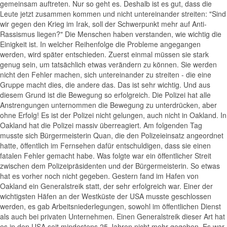
gemeinsam auftreten. Nur so geht es. Deshalb ist es gut, dass die
Leute jetzt zusammen kommen und nicht untereinander streiten: "Sind
wir gegen den Krieg im Irak, soll der Schwerpunkt mehr auf Anti-
Rassismus liegen?" Die Menschen haben verstanden, wie wichtig die
Einigkeit ist. In welcher Reihenfolge die Probleme angegangen
werden, wird später entschieden. Zuerst einmal müssen sie stark
genug sein, um tatsächlich etwas verändern zu können. Sie werden
nicht den Fehler machen, sich untereinander zu streiten - die eine
Gruppe macht dies, die andere das. Das ist sehr wichtig. Und aus
diesem Grund ist die Bewegung so erfolgreich. Die Polizei hat alle
Anstrengungen unternommen die Bewegung zu unterdrücken, aber
ohne Erfolg! Es ist der Polizei nicht gelungen, auch nicht in Oakland. In
Oakland hat die Polizei massiv überreagiert. Am folgenden Tag
musste sich Bürgermeisterin Quan, die den Polizeieinsatz angeordnet
hatte, öffentlich im Fernsehen dafür entschuldigen, dass sie einen
fatalen Fehler gemacht habe. Was folgte war ein öffentlicher Streit
zwischen dem Polizeipräsidenten und der Bürgermeisterin. So etwas
hat es vorher noch nicht gegeben. Gestern fand im Hafen von
Oakland ein Generalstreik statt, der sehr erfolgreich war. Einer der
wichtigsten Häfen an der Westküste der USA musste geschlossen
werden, es gab Arbeitsniederlegungen, sowohl im öffentlichen Dienst
als auch bei privaten Unternehmen. Einen Generalstreik dieser Art hat
es in den USA seit mindestens 25 Jahren nicht mehr gegeben. Es war