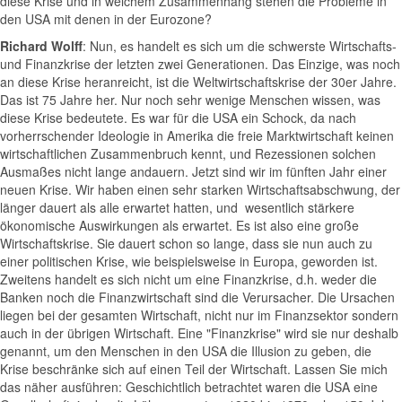
diese Krise und in welchem Zusammenhang stehen die Probleme in
den USA mit denen in der Eurozone?
Richard Wolff
: Nun, es handelt es sich um die schwerste Wirtschafts-
und Finanzkrise der letzten zwei Generationen. Das Einzige, was noch
an diese Krise heranreicht, ist die Weltwirtschaftskrise der 30er Jahre.
Das ist 75 Jahre her. Nur noch sehr wenige Menschen wissen, was
diese Krise bedeutete. Es war für die USA ein Schock, da nach
vorherrschender Ideologie in Amerika die freie Marktwirtschaft keinen
wirtschaftlichen Zusammenbruch kennt, und Rezessionen solchen
Ausmaßes nicht lange andauern. Jetzt sind wir im fünften Jahr einer
neuen Krise. Wir haben einen sehr starken Wirtschaftsabschwung, der
länger dauert als alle erwartet hatten, und wesentlich stärkere
ökonomische Auswirkungen als erwartet. Es ist also eine große
Wirtschaftskrise. Sie dauert schon so lange, dass sie nun auch zu
einer politischen Krise, wie beispielsweise in Europa, geworden ist.
Zweitens handelt es sich nicht um eine Finanzkrise, d.h. weder die
Banken noch die Finanzwirtschaft sind die Verursacher. Die Ursachen
liegen bei der gesamten Wirtschaft, nicht nur im Finanzsektor sondern
auch in der übrigen Wirtschaft. Eine "Finanzkrise" wird sie nur deshalb
genannt, um den Menschen in den USA die Illusion zu geben, die
Krise beschränke sich auf einen Teil der Wirtschaft. Lassen Sie mich
das näher ausführen: Geschichtlich betrachtet waren die USA eine