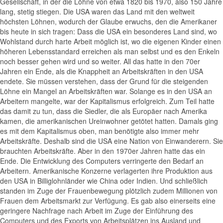
Gesellschaft, in der die Löhne von etwa 1820 bis 1970, also 150 Jahre
lang, stetig stiegen. Die USA waren das Land mit den weltweit
höchsten Löhnen, wodurch der Glaube erwuchs, den die Amerikaner
bis heute in sich tragen: Dass die USA ein besonderes Land sind, wo
Wohlstand durch harte Arbeit möglich ist, wo die eigenen Kinder einen
höheren Lebensstandard erreichen als man selbst und es den Enkeln
noch besser gehen wird und so weiter. All das hatte in den 70er
Jahren ein Ende, als die Knappheit an Arbeitskräften in den USA
endete. Sie müssen verstehen, dass der Grund für die steigenden
Löhne ein Mangel an Arbeitskräften war. Solange es in den USA an
Arbeitern mangelte, war der Kapitalismus erfolgreich. Zum Teil hatte
das damit zu tun, dass die Siedler, die als Europäer nach Amerika
kamen, die amerikanischen Ureinwohner getötet hatten. Damals ging
es mit dem Kapitalismus oben, man benötigte also immer mehr
Arbeitskräfte. Deshalb sind die USA eine Nation von Einwanderern. Sie
brauchten Arbeitskräfte. Aber in den 1970er Jahren hatte das ein
Ende. Die Entwicklung des Computers verringerte den Bedarf an
Arbeitern. Amerikanische Konzerne verlagerten ihre Produktion aus
den USA in Billiglohnländer wie China oder Indien. Und schließlich
standen im Zuge der Frauenbewegung plötzlich zudem Millionen von
Frauen dem Arbeitsmarkt zur Verfügung. Es gab also einerseits eine
geringere Nachfrage nach Arbeit im Zuge der Einführung des
Computers und des Exports von Arbeitsplätzen ins Ausland und