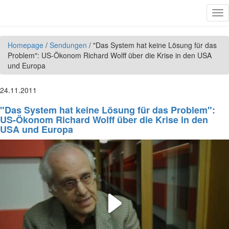
Direkt zum Inhalt
Tog
nav
Homepage
/
Sendungen
/
"Das System hat keine Lösung für das
Problem": US-Ökonom Richard Wolff über die Krise in den USA
und Europa
24.11.2011
"Das System hat keine Lösung für das Problem":
US-Ökonom Richard Wolff über die Krise in den
USA und Europa
Play