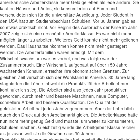
amerikanische Arbeiterklasse mehr Geld geliehen als jede andere. Sie
kauften Häuser und Autos, sie konsumierten auf Pump und
verschuldeten sich für die universitäre Ausbildung. Jeder Student in
den USA hat zum Studienabschluss Schulden. Vor 30 Jahren gab es
so etwas praktisch nicht. Vor Beginn des Ausbruchs der Krise im Jahr
2007 zeigte sich eine erschöpfte Arbeiterklasse. Es war nicht mehr
möglich länger zu arbeiten. Weiteres Geld konnte nicht mehr geliehen
werden. Das Haushaltseinkommen konnte nicht mehr gesteigert
werden. Die Arbeiterfamilien waren erledigt. Mit dem
Wirtschaftswachstum war es vorbei, und was folgte war der
Zusammenbruch. Eine Wirtschaft, aufgebaut auf über 150 Jahre
wachsenden Konsum, erreichte ihre ökonomischen Grenzen. Zur
gleichen Zeit verschob sich der Wohlstand in Amerika. 30 Jahre lang
stagnierten die Löhne, obwohl die Produktivität der Arbeitnehmer
kontinuierlich stieg. Die Arbeiter sind also jedes Jahr produktiver
geworden, durch mehr und bessere Maschinen, neue Computer,
schnellere Arbeit und bessere Qualifikation. Die Qualität der
geleisteten Arbeit hat jedes Jahr zugenommen. Aber der Lohn blieb
durch den Druck auf den Arbeitsmarkt gleich. Die Arbeiterklasse hatte
nun nicht mehr genug Geld und musste, um weiter zu konsumieren,
Schulden machen. Gleichzeitig wurde die Arbeitgeber-Klasse reicher
als je zuvor, weil sie die Gewinne aus 30 Jahren
Produktivitätssteigerung einbehalten hat, anstatt die Löhne mitsteigen