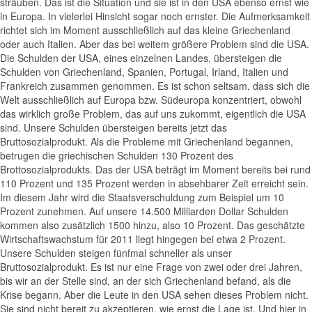
sträuben. Das ist die Situation und sie ist in den USA ebenso ernst wie
in Europa. In vielerlei Hinsicht sogar noch ernster. Die Aufmerksamkeit
richtet sich im Moment ausschließlich auf das kleine Griechenland
oder auch Italien. Aber das bei weitem größere Problem sind die USA.
Die Schulden der USA, eines einzelnen Landes, übersteigen die
Schulden von Griechenland, Spanien, Portugal, Irland, Italien und
Frankreich zusammen genommen. Es ist schon seltsam, dass sich die
Welt ausschließlich auf Europa bzw. Südeuropa konzentriert, obwohl
das wirklich große Problem, das auf uns zukommt, eigentlich die USA
sind. Unsere Schulden übersteigen bereits jetzt das
Bruttosozialprodukt. Als die Probleme mit Griechenland begannen,
betrugen die griechischen Schulden 130 Prozent des
Brottosozialprodukts. Das der USA beträgt im Moment bereits bei rund
110 Prozent und 135 Prozent werden in absehbarer Zeit erreicht sein.
Im diesem Jahr wird die Staatsverschuldung zum Beispiel um 10
Prozent zunehmen. Auf unsere 14.500 Milliarden Dollar Schulden
kommen also zusätzlich 1500 hinzu, also 10 Prozent. Das geschätzte
Wirtschaftswachstum für 2011 liegt hingegen bei etwa 2 Prozent.
Unsere Schulden steigen fünfmal schneller als unser
Bruttosozialprodukt. Es ist nur eine Frage von zwei oder drei Jahren,
bis wir an der Stelle sind, an der sich Griechenland befand, als die
Krise begann. Aber die Leute in den USA sehen dieses Problem nicht.
Sie sind nicht bereit zu akzeptieren, wie ernst die Lage ist. Und hier in