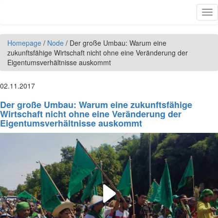
Skip to main content
Tog
nav
Homepage
/
Node
/
Der große Umbau: Warum eine
zukunftsfähige Wirtschaft nicht ohne eine Veränderung der
Eigentumsverhältnisse auskommt
02.11.2017
Der große Umbau: Warum eine zukunftsfähige
Wirtschaft nicht ohne eine Veränderung der
Eigentumsverhältnisse auskommt
Play