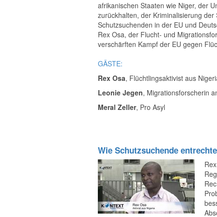
afrikanischen Staaten wie Niger, der U
zurückhalten, der Kriminalisierung d
Schutzsuchenden in der EU und Deutsch
Rex Osa, der Flucht- und Migrationsfo
verschärften Kampf der EU gegen Flüc
GÄSTE:
Rex Osa
, Flüchtlingsaktivist aus Niger
Leonie Jegen
, Migrationsforscherin a
Meral Zeller
, Pro Asyl
Wie Schutzsuchende entrechte
Rex 
Reg
Rec
Pro
bess
Absc