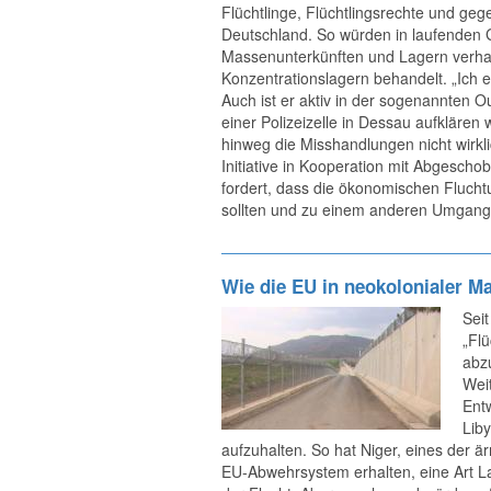
Flüchtlinge, Flüchtlingsrechte und g
Deutschland. So würden in laufenden 
Massenunterkünften und Lagern verhan
Konzentrationslagern behandelt. „Ich
Auch ist er aktiv in der sogenannten Ou
einer Polizeizelle in Dessau aufklären
hinweg die Misshandlungen nicht wirkli
Initiative in Kooperation mit Abgescho
fordert, dass die ökonomischen Flucht
sollten und zu einem anderen Umgang m
Wie die EU in neokolonialer M
Sei
„Fl
abz
Wei
Entw
Lib
aufzuhalten. So hat Niger, eines der ä
EU-Abwehrsystem erhalten, eine Art L