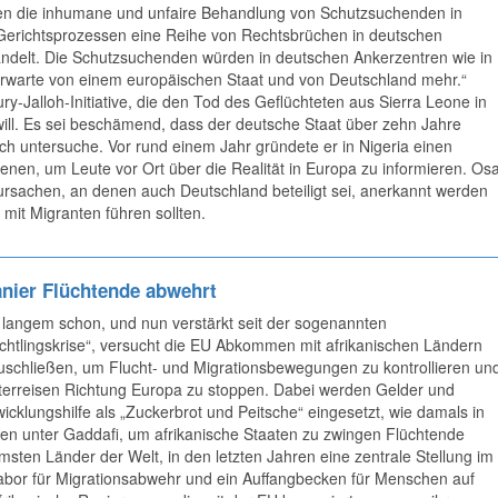
egen die inhumane und unfaire Behandlung von Schutzsuchenden in
Gerichtsprozessen eine Reihe von Rechtsbrüchen in deutschen
delt. Die Schutzsuchenden würden in deutschen Ankerzentren wie in
 erwarte von einem europäischen Staat und von Deutschland mehr.“
ry-Jalloh-Initiative, die den Tod des Geflüchteten aus Sierra Leone in
 will. Es sei beschämend, dass der deutsche Staat über zehn Jahre
ch untersuche. Vor rund einem Jahr gründete er in Nigeria einen
benen, um Leute vor Ort über die Realität in Europa zu informieren. Os
ursachen, an denen auch Deutschland beteiligt sei, anerkannt werden
it Migranten führen sollten.
anier Flüchtende abwehrt
t langem schon, und nun verstärkt seit der sogenannten
üchtlingskrise“, versucht die EU Abkommen mit afrikanischen Ländern
uschließen, um Flucht- und Migrationsbewegungen zu kontrollieren un
terreisen Richtung Europa zu stoppen. Dabei werden Gelder und
icklungshilfe als „Zuckerbrot und Peitsche“ eingesetzt, wie damals in
yen unter Gaddafi, um afrikanische Staaten zu zwingen Flüchtende
rmsten Länder der Welt, in den letzten Jahren eine zentrale Stellung im
abor für Migrationsabwehr und ein Auffangbecken für Menschen auf