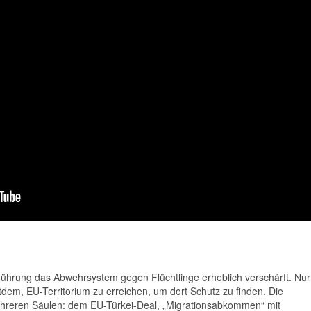
Führung das Abwehrsystem gegen Flüchtlinge erheblich verschärft. Nur
tdem, EU-Territorium zu erreichen, um dort Schutz zu finden. Die
ehreren Säulen: dem EU-Türkei-Deal, „Migrationsabkommen“ mit