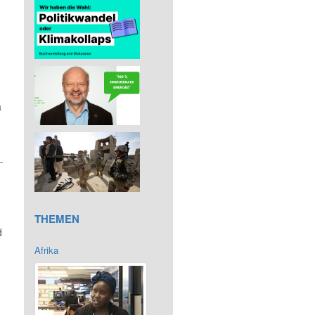
a
THEMEN
d
Afrika