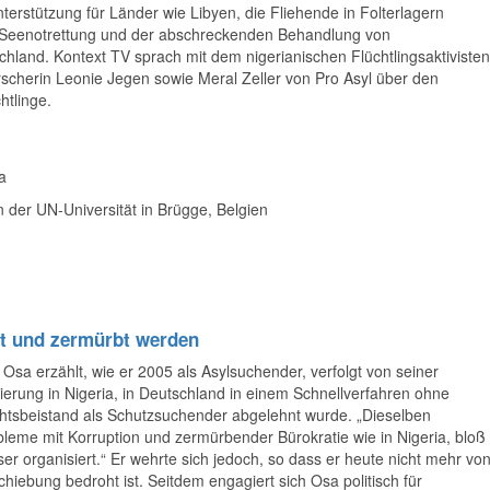
nterstützung für Länder wie Libyen, die Fliehende in Folterlagern
er Seenotrettung und der abschreckenden Behandlung von
land. Kontext TV sprach mit dem nigerianischen Flüchtlingsaktivisten
rscherin Leonie Jegen sowie Meral Zeller von Pro Asyl über den
htlinge.
ia
n der UN-Universität in Brügge, Belgien
t und zermürbt werden
Osa erzählt, wie er 2005 als Asylsuchender, verfolgt von seiner
ierung in Nigeria, in Deutschland in einem Schnellverfahren ohne
htsbeistand als Schutzsuchender abgelehnt wurde. „Dieselben
bleme mit Korruption und zermürbender Bürokratie wie in Nigeria, bloß
er organisiert.“ Er wehrte sich jedoch, so dass er heute nicht mehr vo
hiebung bedroht ist. Seitdem engagiert sich Osa politisch für