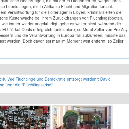
rikanische Regierungen, die mit der EU kooperierten, wegen ihres
so Leonie Jegen, die in Afrika zu Flucht und Migration forscht.
 Verantwortung für die Folterlager in Libyen, kriminalisierten die
bysche Küstenwache bei ihrem Zurückdrängen von Flüchtlingsbooten.
, wie immer wieder angekündigt, gebe es weiter nicht, während die
EU-Türkei-Deals erfolgreich funktioniere, so Meral Zeller von Pro Asyl
rbessern und die Verantwortung in Europa fair aufzuteilen, müsste das
ert werden. Doch davon sei man im Moment weit entfernt, so Zeller
lik. Wie Flüchtlinge und Demokratie entsorgt werden": David
 über die "Flüchtlingskrise"