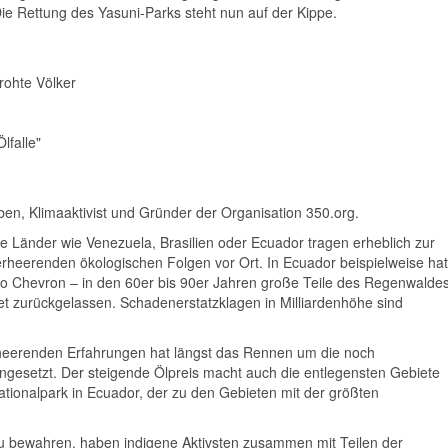
e Rettung des Yasuni-Parks steht nun auf der Kippe.
drohte Völker
lfalle"
bben, Klimaaktivist und Gründer der Organisation 350.org.
e Länder wie Venezuela, Brasilien oder Ecuador tragen erheblich zur
verheerenden ökologischen Folgen vor Ort. In Ecuador beispielweise hat
 Chevron – in den 60er bis 90er Jahren große Teile des Regenwalde
ftet zurückgelassen. Schadenerstatzklagen in Milliardenhöhe sind
rheerenden Erfahrungen hat längst das Rennen um die noch
ngesetzt. Der steigende Ölpreis macht auch die entlegensten Gebiete
Nationalpark in Ecuador, der zu den Gebieten mit der größten
u bewahren, haben indigene Aktivsten zusammen mit Teilen der