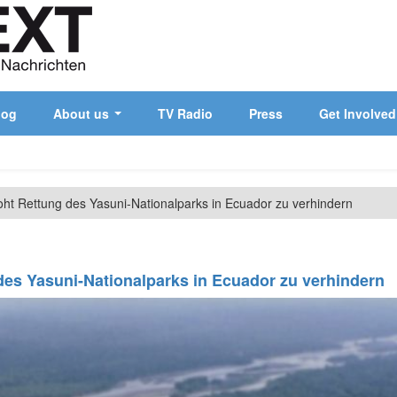
log
About us
TV Radio
Press
Get Involved
oht Rettung des Yasuni-Nationalparks in Ecuador zu verhindern
des Yasuni-Nationalparks in Ecuador zu verhindern