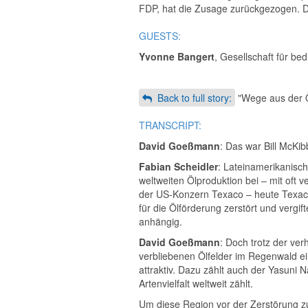
FDP, hat die Zusage zurückgezogen. Di
GUESTS:
Yvonne Bangert
, Gesellschaft für be
Back to full story:
"Wege aus der Ö
TRANSCRIPT:
David Goeßmann
: Das war Bill McKi
Fabian Scheidler
: Lateinamerikanisch
weltweiten Ölproduktion bei – mit oft 
der US-Konzern Texaco – heute Texaco
für die Ölförderung zerstört und vergi
anhängig.
David Goeßmann
: Doch trotz der ve
verbliebenen Ölfelder im Regenwald ei
attraktiv. Dazu zählt auch der Yasuni 
Artenvielfalt weltweit zählt.
Um diese Region vor der Zerstörung z