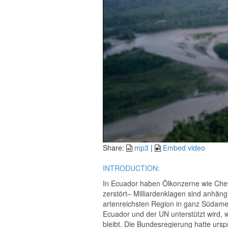
Share:
mp3
|
Embed video
INTRODUCTION:
In Ecuador haben Ölkonzerne wie Chev
zerstört– Milliardenklagen sind anhän
artenreichsten Region in ganz Südameri
Ecuador und der UN unterstützt wird, 
bleibt. Die Bundesregierung hatte ursp