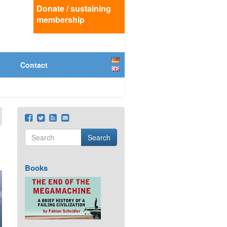
Donate / sustaining
membership
Deutsch
Contact
English
Search
Search form
Search
Books