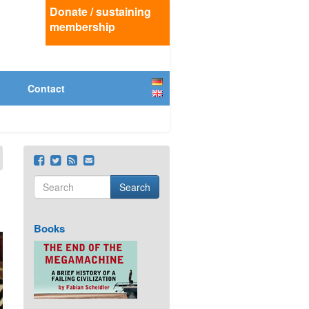
Donate / sustaining
membership
Deutsch
Contact
English
Search
Search form
Search
Books