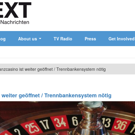
log
About us
TV Radio
Press
Get Involved
anzcasino ist weiter geöffnet / Trennbankensystem nötig
t weiter geöffnet / Trennbankensystem nötig