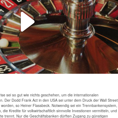
Play
Video
se sei so gut wie nichts geschehen, um die internationalen
en. Der Dodd Frank Act in den USA sei unter dem Druck der Wall Street
t worden, so Heiner Flassbeck. Notwendig sei ein Trennbankensystem,
 die Kredite für volkwirtschaftlich sinnvolle Investionen vermitteln, und
te trennt. Nur die Geschäftsbanken dürften Zugang zu günstigen