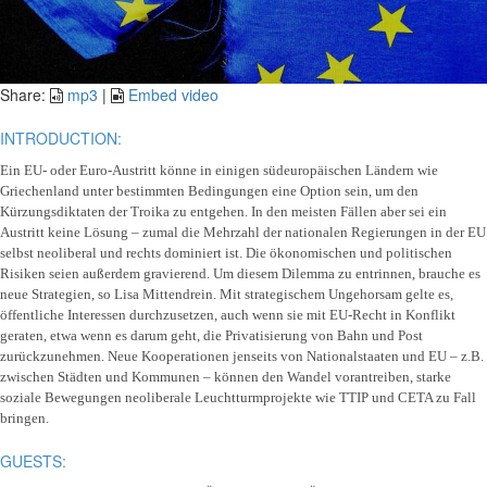
Video
Share:
mp3
|
Embed video
INTRODUCTION:
Ein EU- oder Euro-Austritt könne in einigen südeuropäischen Ländern wie
Griechenland unter bestimmten Bedingungen eine Option sein, um den
Kürzungsdiktaten der Troika zu entgehen. In den meisten Fällen aber sei ein
Austritt keine Lösung – zumal die Mehrzahl der nationalen Regierungen in der EU
selbst neoliberal und rechts dominiert ist. Die ökonomischen und politischen
Risiken seien außerdem gravierend. Um diesem Dilemma zu entrinnen, brauche es
neue Strategien, so Lisa Mittendrein. Mit strategischem Ungehorsam gelte es,
öffentliche Interessen durchzusetzen, auch wenn sie mit EU-Recht in Konflikt
geraten, etwa wenn es darum geht, die Privatisierung von Bahn und Post
zurückzunehmen. Neue Kooperationen jenseits von Nationalstaaten und EU – z.B.
zwischen Städten und Kommunen – können den Wandel vorantreiben, starke
soziale Bewegungen neoliberale Leuchtturmprojekte wie TTIP und CETA zu Fall
bringen.
GUESTS: