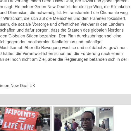
al UK verlangt einen Green New Deal, der sozial und global gerecht
im sagt: Ein echter Green New Deal ist der einzige Weg, die Klimakrise
 und Dimension, die notwendig ist. Er transformiert die Ökonomie weg
Wirtschaft, die sich auf die Menschen und den Planeten fokussiert.
ssern, die soziale Vorsorge und öffentlichen Verkher in den Ländern
 schaffen und dafür sorgen, dass die Staaten des globalen Nordens
 den Globalen Süden bezahlen. Den Plan durchzubringen sei eine
ich gegen den neoliberalen Kapitalismus und mächtige
in Machtkampf. Aber die Bewegung wachse und sei dabei zu gewinnen.
U hätten die Verantwortlichen schon auf die Forderung nach einem
 sei noch nicht am Ziel, aber die Regierungen befänden sich in der
 Green New Deal UK