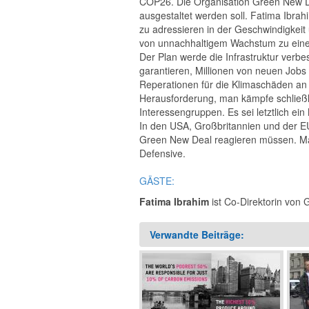
COP26. Die Organisation Green New De
ausgestaltet werden soll. Fatima Ibrah
zu adressieren in der Geschwindigkeit
von unnachhaltigem Wachstum zu einer 
Der Plan werde die Infrastruktur verbe
garantieren, Millionen von neuen Jobs
Reperationen für die Klimaschäden an
Herausforderung, man kämpfe schließl
Interessengruppen. Es sei letztlich e
In den USA, Großbritannien und der E
Green New Deal reagieren müssen. Man
Defensive.
GÄSTE:
Fatima Ibrahim
ist Co-Direktorin von
Verwandte Beiträge: