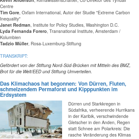
Kevin Anderson
, Klimawissenschaftler, Co-Direktor des Tyndall
Centre
Tim Gore
, Oxfam International, Autor der Studie "Extreme Carbon
Inequality"
Janet Redman
, Institute for Policy Studies, Washington D.C.
Lyda Fernanda Forero
, Transnational Institute, Amsterdam /
Kolumbien
Tadzio Müller
, Rosa-Luxemburg-Stiftung
TRANSKRIPT:
Gefördert von der Stiftung Nord-Süd-Brücken mit Mitteln des BMZ,
Brot für die Welt/EED und Stiftung Umverteilen.
Das Klimachaos hat begonnen: Von Dürren, Fluten,
schmelzendem Permaforst und Kipppunkten im
Erdsystem
Dürren und Starkkregen in
Südafrika, verheerende Hurrikans
in der Karibik, verschwindende
Gletscher in den Anden, Regen
statt Schnee am Polarkreis: Die
rasche Veränderung des Klimas