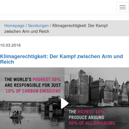
Direkt zum Inhalt
Tog
nav
Homepage
/
Sendungen
/
Klimagerechtigkeit: Der Kampf
zwischen Arm und Reich
10.03.2016
Klimagerechtigkeit: Der Kampf zwischen Arm und
Reich
Play