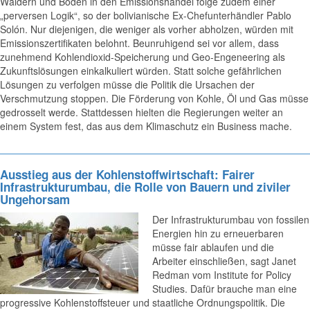
Wäldern und Böden in den Emissionshandel folge zudem einer
„perversen Logik“, so der bolivianische Ex-Chefunterhändler Pablo
Solón. Nur diejenigen, die weniger als vorher abholzen, würden mit
Emissionszertifikaten belohnt. Beunruhigend sei vor allem, dass
zunehmend Kohlendioxid-Speicherung und Geo-Engeneering als
Zukunftslösungen einkalkuliert würden. Statt solche gefährlichen
Lösungen zu verfolgen müsse die Politik die Ursachen der
Verschmutzung stoppen. Die Förderung von Kohle, Öl und Gas müsse
gedrosselt werde. Stattdessen hielten die Regierungen weiter an
einem System fest, das aus dem Klimaschutz ein Business mache.
Ausstieg aus der Kohlenstoffwirtschaft: Fairer
Infrastrukturumbau, die Rolle von Bauern und ziviler
Ungehorsam
Der Infrastrukturumbau von fossilen
Energien hin zu erneuerbaren
müsse fair ablaufen und die
Arbeiter einschließen, sagt Janet
Redman vom Institute for Policy
Studies. Dafür brauche man eine
progressive Kohlenstoffsteuer und staatliche Ordnungspolitik. Die