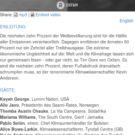
Video
Share:
mp3
|
Embed video
English
EINLEITUNG:
Die reichsten zehn Prozent der Weltbevölkerung sind für die Hälfte
aller Emissionen verantwortlich. Dagegen emittieren die ärmsten 50
Prozent nur ein Zehntel aller Treibhausgase. Die extreme
ökonomische Ungleichheit auf der Welt und die Klimafrage lassen sich
nur gemeinsam lösen - oder gar nicht, so Tim Gore von Oxfam. Es
sind die reichsten zehn Prozent, deren Fußabdruck dramatisch
schrumpfen muss, so der renommierte Klimawissenschaftler Kevin
Anderson.
GÄSTE:
Kayah George
, Lummi Nation, USA
Aile Javo
, Präsidentin des Saami-Rates, Norwegen
Themba Austin Chauke
, La Via Campesina, Südafrika
Mariama Williams
, The South Centre, Genf / Jamaika
Pablo Solón
, ehem. Chef-Klimaunterhändler für Bolivien
Alice Bows-Larkin
, Klimawissenschaftlerin, Tyndall Centre (GB)