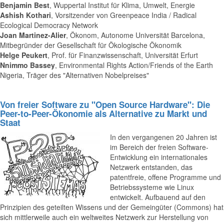
Benjamin Best
, Wuppertal Institut für Klima, Umwelt, Energie
Ashish Kothari
, Vorsitzender von Greenpeace India / Radical
Ecological Democracy Network
Joan Martinez-Alier
, Ökonom, Autonome Universität Barcelona,
Mitbegründer der Gesellschaft für Ökologische Ökonomik
Helge Peukert
, Prof. für Finanzwissenschaft, Universität Erfurt
Nnimmo Bassey
, Environmental Rights Action/Friends of the Earth
Nigeria, Träger des "Alternativen Nobelpreises"
Von freier Software zu "Open Source Hardware": Die
Peer-to-Peer-Ökonomie als Alternative zu Markt und
Staat
In den vergangenen 20 Jahren ist
im Bereich der freien Software-
Entwicklung ein internationales
Netzwerk entstanden, das
patentfreie, offene Programme und
Betriebssysteme wie Linux
entwickelt. Aufbauend auf den
Prinzipien des geteilten Wissens und der Gemeingüter (Commons) hat
sich mittlerweile auch ein weltweites Netzwerk zur Herstellung von