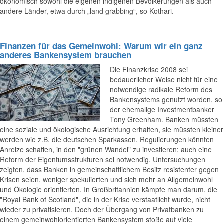
ökonomisch sowohl die eigenen indigenen Bevölkerungen als auch
andere Länder, etwa durch „land grabbing“, so Kothari.
Finanzen für das Gemeinwohl: Warum wir ein ganz
anderes Bankensystem brauchen
Die Finanzkrise 2008 sei
bedauerlicher Weise nicht für eine
notwendige radikale Reform des
Bankensystems genutzt worden, so
der ehemalige Investmentbanker
Tony Greenham. Banken müssten
eine soziale und ökologische Ausrichtung erhalten, sie müssten kleiner
werden wie z.B. die deutschen Sparkassen. Regulierungen könnten
Anreize schaffen, in den "grünen Wandel" zu investieren; auch eine
Reform der Eigentumsstrukturen sei notwendig. Untersuchungen
zeigten, dass Banken in gemeinschaftlichem Besitz resistenter gegen
Krisen seien, weniger spekulierten und sich mehr an Allgemeinwohl
und Ökologie orientierten. In Großbritannien kämpfe man darum, die
"Royal Bank of Scotland", die in der Krise verstaatlicht wurde, nicht
wieder zu privatisieren. Doch der Übergang von Privatbanken zu
einem gemeinwohlorientierten Bankensystem stoße auf viele